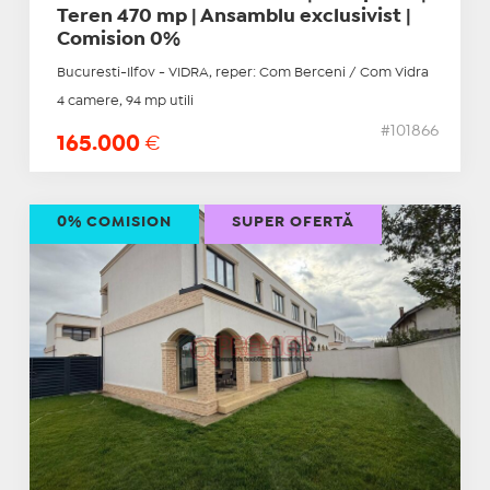
Teren 470 mp | Ansamblu exclusivist |
Comision 0%
Bucuresti-Ilfov - VIDRA, reper: Com Berceni / Com Vidra
4 camere, 94 mp utili
#101866
165.000
€
0% COMISION
SUPER OFERTĂ