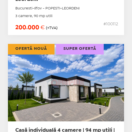
Bucuresti-Ilfov - POPESTI-LEORDENI
3 camere, 90 mp utili
#100112
200.000
€
(+TVA)
OFERTĂ NOUĂ
SUPER OFERTĂ
Casă individuală 4 camere | 94 mp utili |