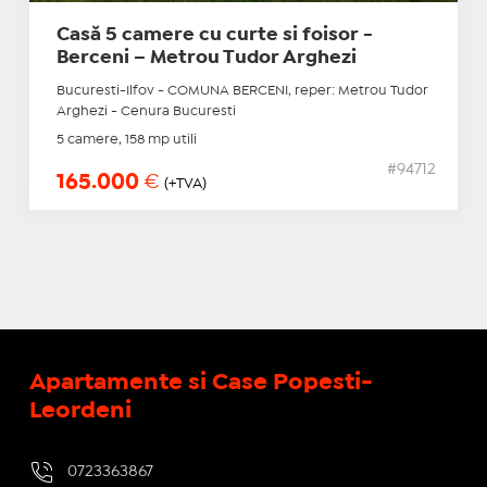
Casă 5 camere cu curte si foisor -
Berceni – Metrou Tudor Arghezi
Bucuresti-Ilfov - COMUNA BERCENI, reper: Metrou Tudor
Arghezi - Cenura Bucuresti
5 camere, 158 mp utili
#94712
165.000
€
(+TVA)
Apartamente si Case Popesti-
Leordeni
0723363867