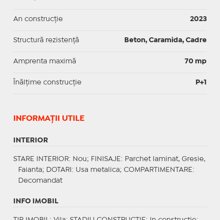
An construcție
2023
Structură rezistență
Beton, Caramida, Cadre
Amprenta maximă
70 mp
Înălțime construcție
P+1
INFORMAŢII UTILE
INTERIOR
STARE INTERIOR
: Nou;
FINISAJE
: Parchet laminat, Gresie,
Faianta;
DOTARI
: Usa metalica;
COMPARTIMENTARE
:
Decomandat
INFO IMOBIL
TIP IMOBIL
: Vila;
STADIU CONSTRUCTIE
: In constructie;