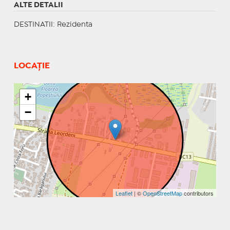
ALTE DETALII
DESTINATII
: Rezidenta
LOCAȚIE
+
−
Leaflet
| ©
OpenStreetMap
contributors