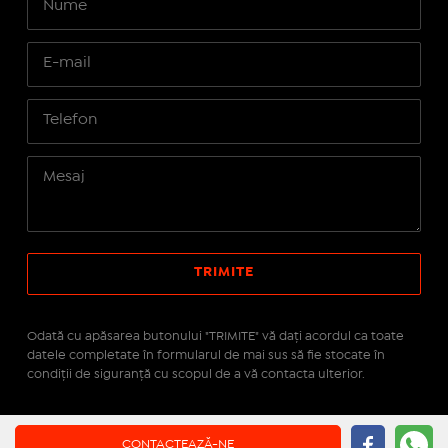
Odată cu apăsarea butonului "TRIMITE" vă daţi acordul ca toate
datele completate în formularul de mai sus să fie stocate în
condiţii de siguranţă cu scopul de a vă contacta ulterior.
Site realizat pe platforma
IMOPEDIA.ro - Anunțuri
CONTACTEAZĂ-NE