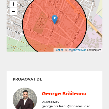
+
−
Leaflet
| ©
OpenStreetMap
contributors
PROMOVAT DE
George Brăileanu
0730888280
george.braileanu@zonadesud.ro