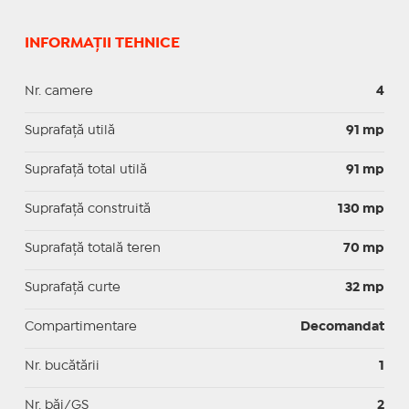
INFORMAȚII TEHNICE
Nr. camere
4
Suprafaţă utilă
91 mp
Suprafaţă total utilă
91 mp
Suprafaţă construită
130 mp
Suprafață totală teren
70 mp
Suprafaţă curte
32 mp
Compartimentare
Decomandat
Nr. bucătării
1
Nr. băi/GS
2