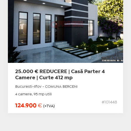
25.000 € REDUCERE | Casă Parter 4
Camere | Curte 412 mp
Bucuresti-Ilfov - COMUNA BERCENI
4 camere, 95 mp utili
#101448
124.900
€
(+TVA)