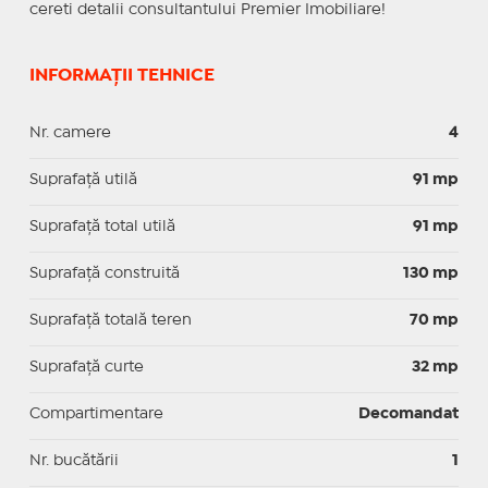
cereti detalii consultantului Premier Imobiliare!
INFORMAȚII TEHNICE
Nr. camere
4
Suprafaţă utilă
91 mp
Suprafaţă total utilă
91 mp
Suprafaţă construită
130 mp
Suprafață totală teren
70 mp
Suprafaţă curte
32 mp
Compartimentare
Decomandat
Nr. bucătării
1