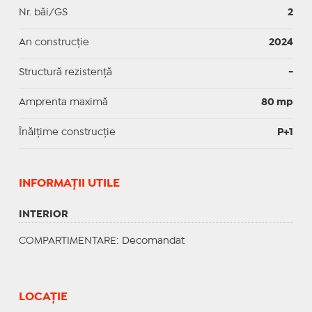
Nr. băi/GS
2
An construcție
2024
Structură rezistență
-
Amprenta maximă
80 mp
Înălțime construcție
P+1
INFORMAŢII UTILE
INTERIOR
COMPARTIMENTARE
: Decomandat
LOCAȚIE