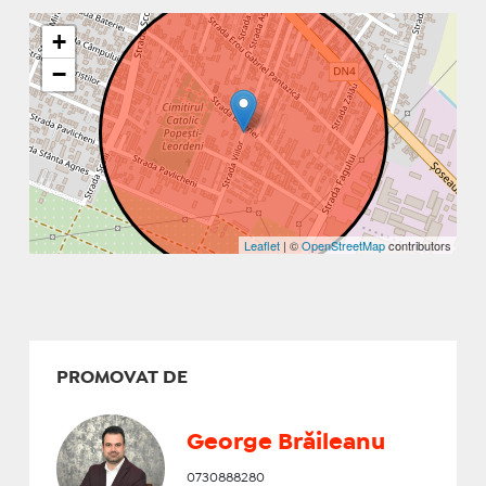
+
−
Leaflet
| ©
OpenStreetMap
contributors
PROMOVAT DE
George Brăileanu
0730888280