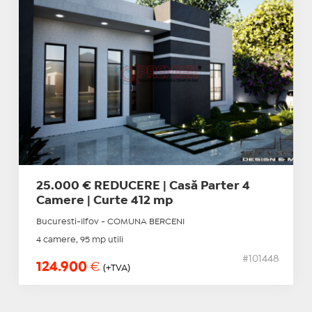
25.000 € REDUCERE | Casă Parter 4
Camere | Curte 412 mp
Bucuresti-Ilfov - COMUNA BERCENI
4 camere, 95 mp utili
#101448
124.900
€
(+TVA)