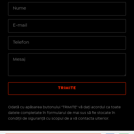
Odată cu apăsarea butonului "TRIMITE" vă daţi acordul ca toate
datele completate în formularul de mai sus să fie stocate în
condiţii de siguranţă cu scopul de a vă contacta ulterior.