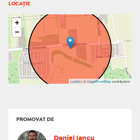
LOCAȚIE
+
−
Leaflet
| ©
OpenStreetMap
contributors
PROMOVAT DE
Daniel Iancu