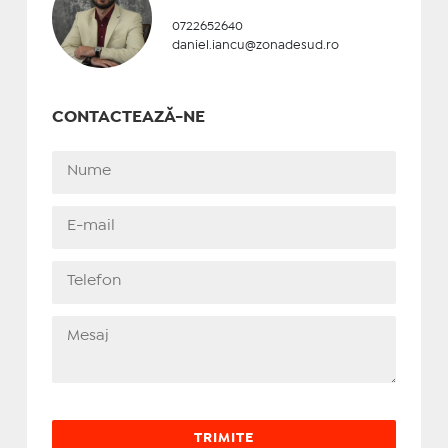
0722652640
daniel.iancu@zonadesud.ro
CONTACTEAZĂ-NE