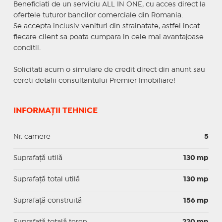
Beneficiati de un serviciu ALL IN ONE, cu acces direct la
ofertele tuturor bancilor comerciale din Romania.
Se accepta inclusiv venituri din strainatate, astfel incat
fiecare client sa poata cumpara in cele mai avantajoase
conditii.
Solicitati acum o simulare de credit direct din anunt sau
cereti detalii consultantului Premier Imobiliare!
INFORMAȚII TEHNICE
Nr. camere
5
Suprafaţă utilă
130 mp
Suprafaţă total utilă
130 mp
Suprafaţă construită
156 mp
Suprafață totală teren
220 mp