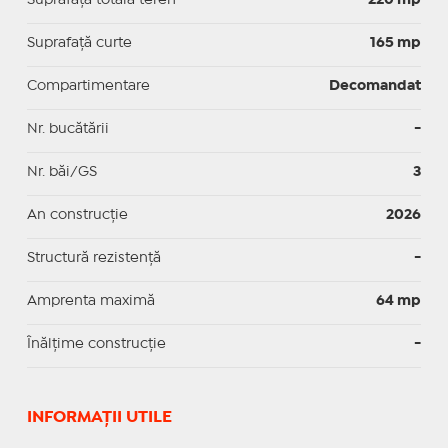
Suprafaţă curte
165 mp
Compartimentare
Decomandat
Nr. bucătării
-
Nr. băi/GS
3
An construcție
2026
Structură rezistență
-
Amprenta maximă
64 mp
Înălțime construcție
-
INFORMAŢII UTILE