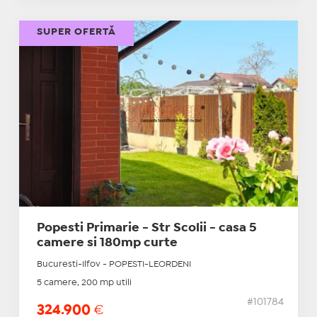
SUPER OFERTĂ
Popesti Primarie - Str Scolii - casa 5
camere si 180mp curte
Bucuresti-Ilfov - POPESTI-LEORDENI
5 camere, 200 mp utili
#101784
324.900
€