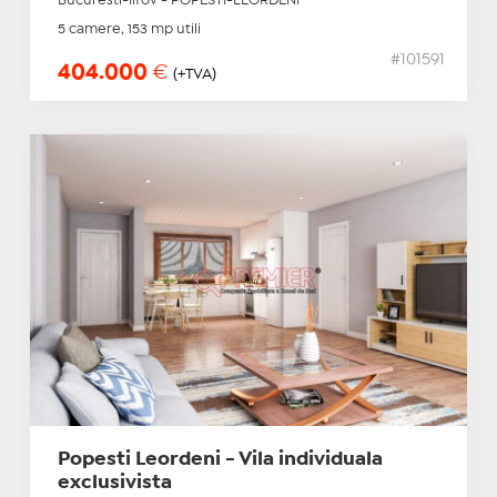
Bucuresti-Ilfov - POPESTI-LEORDENI
5 camere, 153 mp utili
#101591
404.000
€
(+TVA)
Popesti Leordeni - Vila individuala
exclusivista