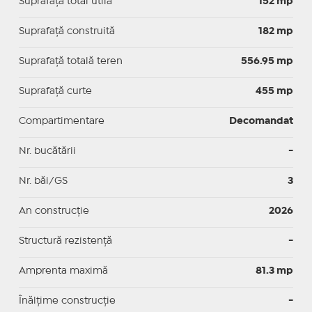
Suprafaţă total utilă
152 mp
Suprafaţă construită
182 mp
Suprafață totală teren
556.95 mp
Suprafaţă curte
455 mp
Compartimentare
Decomandat
Nr. bucătării
-
Nr. băi/GS
3
An construcție
2026
Structură rezistență
-
Amprenta maximă
81.3 mp
Înălțime construcție
-