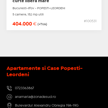
curte libera mare
Bucuresti-Ilfov - POPESTI-LEORDENI
5 camere, 152 mp utili
#100531
404.000
€
(+TVA)
Apartamente si Case Popesti-
Leordeni
0723363867
anamaria@zonadesud.ro
Bulevardul Alexandru Obregia 19A-19G