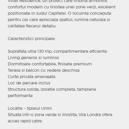
Villas Residence, un proiect care imbina armonios
confortul modern cu linistea unei zone verzi, excelent
pozitionate in sudul Capitalei. O locuinta conceputa
pentru cei care apreciaza spatiul, lumina naturala si
calitatea fiecarui detaliu.
Caracteristici principale:
Suprafata utila 130 mp, compartimentare eficienta
Living generos si luminos
Dormitoare confortabile, finisate premium
Terasa si balcon cu vedere deschisa
Curte privata amenajata
Loc de parcare inclus
Structura solida, izolatie completa, tamplarie
performanta
Locatie - Splaiul Unirii
Situata intr-o zona verde si linistita, Vila Londra ofera
acces rapid catre: