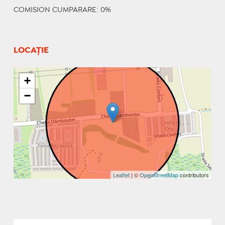
COMISION CUMPARARE: 0%
LOCAȚIE
+
−
Leaflet
| ©
OpenStreetMap
contributors