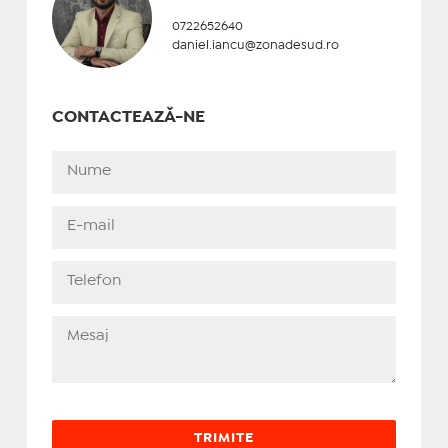
0722652640
daniel.iancu@zonadesud.ro
CONTACTEAZĂ-NE