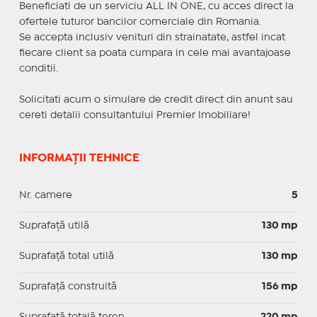
Beneficiati de un serviciu ALL IN ONE, cu acces direct la
ofertele tuturor bancilor comerciale din Romania.
Se accepta inclusiv venituri din strainatate, astfel incat
fiecare client sa poata cumpara in cele mai avantajoase
conditii.
Solicitati acum o simulare de credit direct din anunt sau
cereti detalii consultantului Premier Imobiliare!
INFORMAȚII TEHNICE
Nr. camere
5
Suprafaţă utilă
130 mp
Suprafaţă total utilă
130 mp
Suprafaţă construită
156 mp
Suprafață totală teren
220 mp