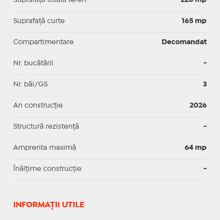
Suprafaţă curte
165 mp
Compartimentare
Decomandat
Nr. bucătării
-
Nr. băi/GS
3
An construcție
2026
Structură rezistență
-
Amprenta maximă
64 mp
Înălțime construcție
-
INFORMAŢII UTILE