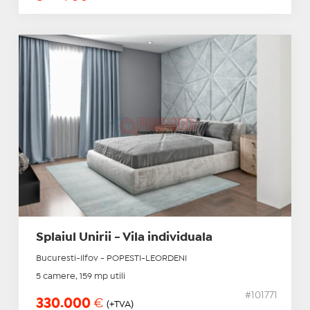
Splaiul Unirii - Vila individuala
Bucuresti-Ilfov - POPESTI-LEORDENI
5 camere, 159 mp utili
#101771
330.000
€
(+TVA)