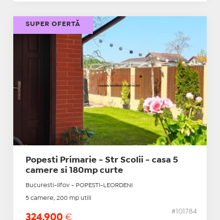
SUPER OFERTĂ
Popesti Primarie - Str Scolii - casa 5
camere si 180mp curte
Bucuresti-Ilfov - POPESTI-LEORDENI
5 camere, 200 mp utili
#101784
324.900
€