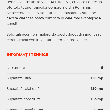
Beneficiati de un serviciu ALL IN ONE, cu acces direct la
ofertele tuturor bancilor comerciale din Romania.
Se accepta inclusiv venituri din strainatate, astfel incat
fiecare client sa poata cumpara in cele mai avantajoase
conditii.
Solicitati acum o simulare de credit direct din anunt sau
cereti detalii consultantului Premier Imobiliare!
INFORMAȚII TEHNICE
Nr. camere
5
Suprafaţă utilă
130 mp
Suprafaţă total utilă
130 mp
Suprafaţă construită
156 mp
Suprafață totală teren
220 mp