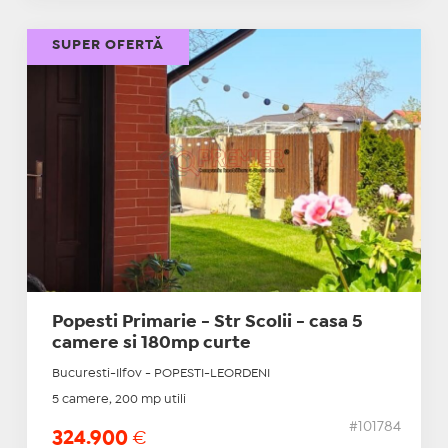
SUPER OFERTĂ
Popesti Primarie - Str Scolii - casa 5
camere si 180mp curte
Bucuresti-Ilfov - POPESTI-LEORDENI
5 camere, 200 mp utili
#101784
324.900
€