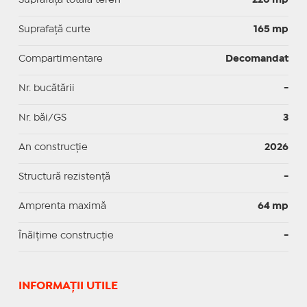
Suprafaţă curte
165 mp
Compartimentare
Decomandat
Nr. bucătării
-
Nr. băi/GS
3
An construcție
2026
Structură rezistență
-
Amprenta maximă
64 mp
Înălțime construcție
-
INFORMAŢII UTILE