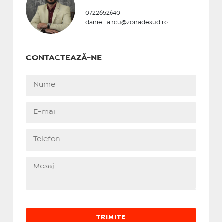
0722652640
daniel.iancu@zonadesud.ro
CONTACTEAZĂ-NE