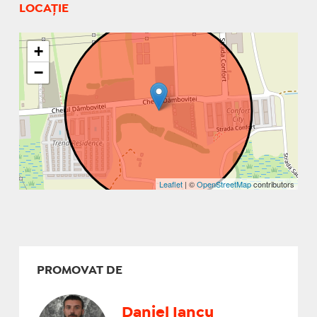
LOCAȚIE
+
−
Leaflet
| ©
OpenStreetMap
contributors
PROMOVAT DE
Daniel Iancu