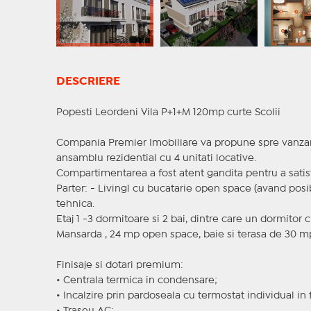
DESCRIERE
Popesti Leordeni Vila P+1+M 120mp curte Scolii
Compania Premier Imobiliare va propune spre vanzare o
ansamblu rezidential cu 4 unitati locative.
Compartimentarea a fost atent gandita pentru a sati
Parter: - Livingl cu bucatarie open space (avand posib
tehnica.
Etaj 1 -3 dormitoare si 2 bai, dintre care un dormitor 
Mansarda , 24 mp open space, baie si terasa de 30 m
Finisaje si dotari premium:
• Centrala termica in condensare;
• Incalzire prin pardoseala cu termostat individual in