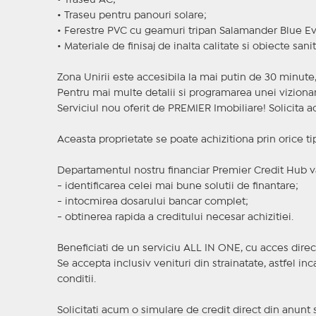
• Traseu AC;
• Traseu pentru panouri solare;
• Ferestre PVC cu geamuri tripan Salamander Blue Evo
• Materiale de finisaj de inalta calitate si obiecte sa
Zona Unirii este accesibila la mai putin de 30 minute,
Pentru mai multe detalii si programarea unei vizionar
Serviciul nou oferit de PREMIER Imobiliare! Solicit
Aceasta proprietate se poate achizitiona prin orice ti
Departamentul nostru financiar Premier Credit Hub va
- identificarea celei mai bune solutii de finantare;
- intocmirea dosarului bancar complet;
- obtinerea rapida a creditului necesar achizitiei.
Beneficiati de un serviciu ALL IN ONE, cu acces direc
Se accepta inclusiv venituri din strainatate, astfel i
conditii.
Solicitati acum o simulare de credit direct din anunt 