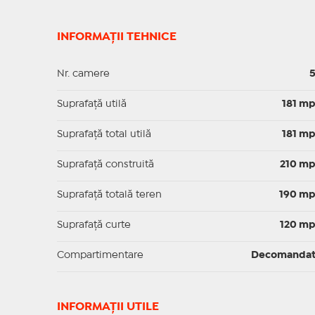
INFORMAȚII TEHNICE
Nr. camere
Suprafaţă utilă
181 m
Suprafaţă total utilă
181 m
Suprafaţă construită
210 m
Suprafață totală teren
190 m
Suprafaţă curte
120 m
Compartimentare
Decomanda
INFORMAŢII UTILE