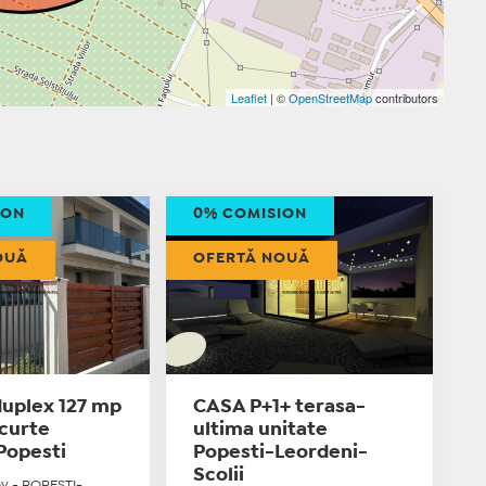
Leaflet
| ©
OpenStreetMap
contributors
ION
0% COMISION
OUĂ
OFERTĂ NOUĂ
duplex 127 mp
CASA P+1+ terasa-
 curte
ultima unitate
Popesti
Popesti-Leordeni-
Scolii
ov - POPESTI-