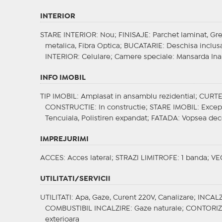
INTERIOR
STARE INTERIOR
: Nou;
FINISAJE
: Parchet laminat, Gr
metalica, Fibra Optica;
BUCATARIE
: Deschisa inclusa
INTERIOR
: Celulare;
Camere speciale
: Mansarda Ina
INFO IMOBIL
TIP IMOBIL
: Amplasat in ansamblu rezidential;
CURT
CONSTRUCTIE
: In constructie;
STARE IMOBIL
: Excep
Tencuiala, Polistiren expandat;
FATADA
: Vopsea dec
IMPREJURIMI
ACCES
: Acces lateral;
STRAZI LIMITROFE
: 1 banda;
VE
UTILITATI/SERVICII
UTILITATI
: Apa, Gaze, Curent 220V, Canalizare;
INCALZ
COMBUSTIBIL INCALZIRE
: Gaze naturale;
CONTORI
exterioara