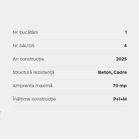
5
Nr. bucătării
1
p
Nr. băi/GS
4
p
An construcție
2025
p
Structură rezistență
Beton, Cadre
p
Amprenta maximă
70 mp
p
Înălțime construcție
P+1+M
t