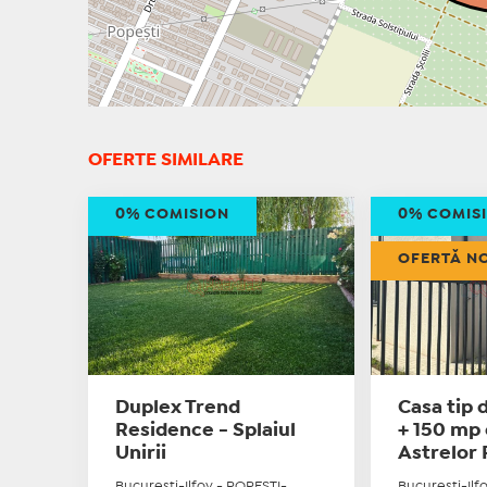
OFERTE SIMILARE
0% COMISION
0% COMIS
OFERTĂ N
Duplex Trend
Casa tip 
Residence - Splaiul
+ 150 mp
Unirii
Astrelor 
Bucuresti-Ilfov - POPESTI-
Bucuresti-Ilf