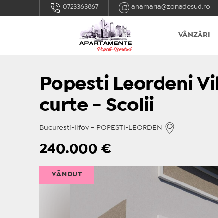
0723363867
anamaria@zonadesud.ro
VÂNZĂRI
Popesti Leordeni V
curte - Scolii
Bucuresti-Ilfov - POPESTI-LEORDENI
240.000
€
VÂNDUT