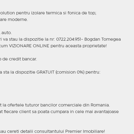
lution pentru izolare termica si fonica de top;
nitare moderne.
 auto.
i va stau la dispozitie la nr: 0722.204.951- Bogdan Tomegea
a acum VIZIONARE ONLINE pentru aceasta proprietate!
p de credit bancar.
 sta la dispozitie GRATUIT (comision 0%) pentru:
t la ofertele tuturor bancilor comerciale din Romania.
ncat fiecare client sa poata cumpara in cele mai avantajoase
sau cereti detalii consultantului Premier Imobiliare!