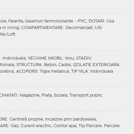
esie, Faianta, Geamuri termoizolante - PVC;
DOTARI
: Usa
 in living;
COMPARTIMENTARE
: Decomandat;
USI
lta/Loft
E
: Individuala;
VECHIME IMOBIL
: Nou;
STADIU
tionala;
STRUCTURA
: Beton, Cadre;
IZOLATIE EXTERIOARA
:
orativa;
ACOPERIS
: Tigla metalica;
TIP VILA
: Individuala
CINATATI
: Magazine, Piata, Scoala, Transport public
IRE
: Centrală proprie, Incalzire prin pardoseala;
ZARE
: Gaz, Curent electric, Contor apa;
Tip Parcare
: Parcare