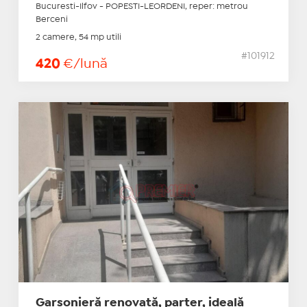
Bucuresti-Ilfov - POPESTI-LEORDENI, reper: metrou
Berceni
2 camere, 54 mp utili
#101912
420
€/lună
Garsonieră renovată, parter, ideală