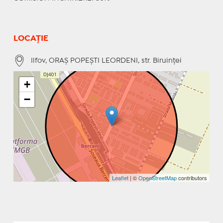
LOCAȚIE
Ilfov, ORAŞ POPEŞTI LEORDENI, str. Biruinţei
+
−
Leaflet
| ©
OpenStreetMap
contributors