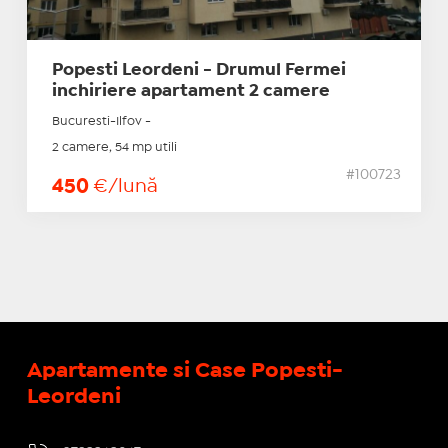
Popesti Leordeni - Drumul Fermei
inchiriere apartament 2 camere
Bucuresti-Ilfov -
2 camere, 54 mp utili
#100723
450
€/lună
Apartamente si Case Popesti-
Leordeni