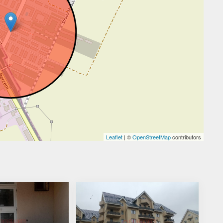
Leaflet
| ©
OpenStreetMap
contributors