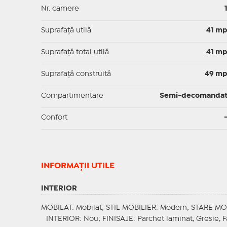
Nr. camere
Suprafaţă utilă
41 m
Suprafaţă total utilă
41 m
Suprafaţă construită
49 m
Compartimentare
Semi-decomanda
Confort
INFORMAŢII UTILE
INTERIOR
MOBILAT
: Mobilat;
STIL MOBILIER
: Modern;
STARE MO
INTERIOR
: Nou;
FINISAJE
: Parchet laminat, Gresie,