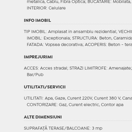
metalica, Cablu, Fibra Optica;
BUCATARIE
: Mobilata
INTERIOR
: Celulare
INFO IMOBIL
TIP IMOBIL
: Amplasat in ansamblu rezidential;
VECHI
IMOBIL
: Exceptionala;
STRUCTURA
: Beton, Caramid
FATADA
: Vopsea decorativa;
ACOPERIS
: Beton - ter
IMPREJURIMI
ACCES
: Acces stradal;
STRAZI LIMITROFE
: Amenajate
Bar/Pub
UTILITATI/SERVICII
UTILITATI
: Apa, Gaze, Curent 220V, Curent 380 V, Cana
CONTORIZARE
: Gaz, Curent electric, Contor apa
ALTE DIMENSIUNI
SUPRAFAȚĂ TERASE/BALCOANE: 3 mp