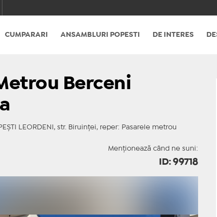
CUMPARARI
ANSAMBLURI POPESTI
DE INTERES
DE
Metrou Berceni
ra
ŞTI LEORDENI, str. Biruinţei, reper: Pasarele metrou
Menționează când ne suni:
ID: 99718