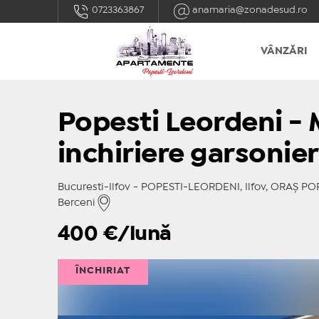
0723363867
anamaria@zonadesud.ro
VÂNZĂRI
Popesti Leordeni - 
inchiriere garsonie
Bucuresti-Ilfov - POPESTI-LEORDENI, Ilfov, ORAŞ POPE
Berceni
400
€/lună
ÎNCHIRIAT