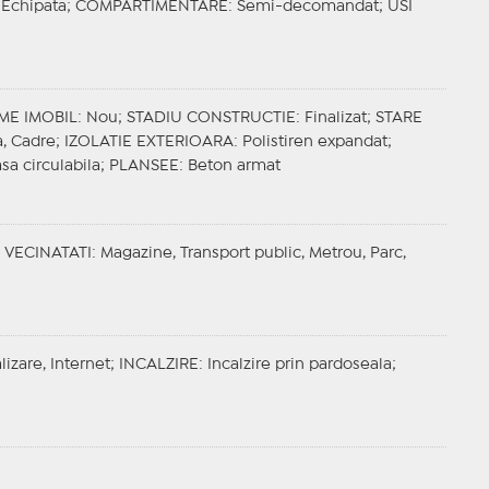
, Echipata;
COMPARTIMENTARE
: Semi-decomandat;
USI
ME IMOBIL
: Nou;
STADIU CONSTRUCTIE
: Finalizat;
STARE
a, Cadre;
IZOLATIE EXTERIOARA
: Polistiren expandat;
asa circulabila;
PLANSEE
: Beton armat
;
VECINATATI
: Magazine, Transport public, Metrou, Parc,
lizare, Internet;
INCALZIRE
: Incalzire prin pardoseala;