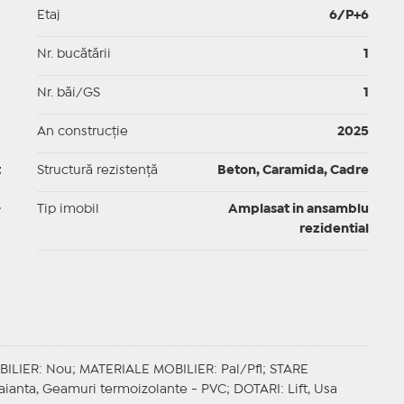
1
Etaj
6/P+6
p
Nr. bucătării
1
p
Nr. băi/GS
1
p
An construcție
2025
t
Structură rezistență
Beton, Caramida, Cadre
-
Tip imobil
Amplasat in ansamblu
rezidential
BILIER
: Nou;
MATERIALE MOBILIER
: Pal/Pfl;
STARE
 Faianta, Geamuri termoizolante - PVC;
DOTARI
: Lift, Usa