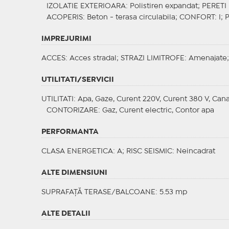
IZOLATIE EXTERIOARA
: Polistiren expandat;
PERETI
ACOPERIS
: Beton - terasa circulabila;
CONFORT
: I;
IMPREJURIMI
ACCES
: Acces stradal;
STRAZI LIMITROFE
: Amenajate
UTILITATI/SERVICII
UTILITATI
: Apa, Gaze, Curent 220V, Curent 380 V, Cana
CONTORIZARE
: Gaz, Curent electric, Contor apa
PERFORMANTA
CLASA ENERGETICA
: A;
RISC SEISMIC
: Neincadrat
ALTE DIMENSIUNI
SUPRAFAȚĂ TERASE/BALCOANE: 5.53 mp
ALTE DETALII