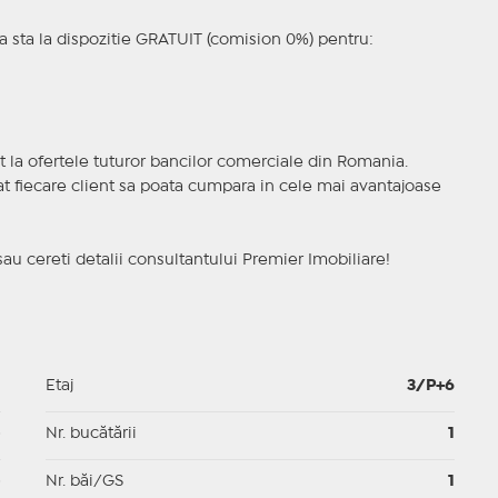
 sta la dispozitie GRATUIT (comision 0%) pentru:
t la ofertele tuturor bancilor comerciale din Romania.
ncat fiecare client sa poata cumpara in cele mai avantajoase
sau cereti detalii consultantului Premier Imobiliare!
1
Etaj
3/P+6
p
Nr. bucătării
1
p
Nr. băi/GS
1