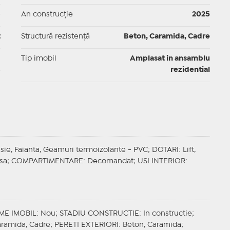
p
An construcție
2025
t
Structură rezistență
Beton, Caramida, Cadre
I
Tip imobil
Amplasat in ansamblu
rezidential
esie, Faianta, Geamuri termoizolante - PVC;
DOTARI
: Lift,
isa;
COMPARTIMENTARE
: Decomandat;
USI INTERIOR
:
ME IMOBIL
: Nou;
STADIU CONSTRUCTIE
: In constructie;
aramida, Cadre;
PERETI EXTERIORI
: Beton, Caramida;