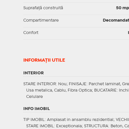
Suprafaţă construită
50 m
Compartimentare
Decomanda
Confort
INFORMAŢII UTILE
INTERIOR
STARE INTERIOR
: Nou;
FINISAJE
: Parchet laminat, Gr
Usa metalica, Cablu, Fibra Optica;
BUCATARIE
: Inch
Celulare
INFO IMOBIL
TIP IMOBIL
: Amplasat in ansamblu rezidential;
VECHI
STARE IMOBIL
: Exceptionala;
STRUCTURA
: Beton, C