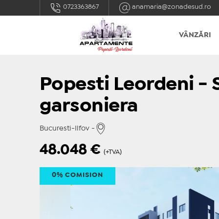
0723363867
anamaria@zonadesud.ro
VÂNZĂRI
Popesti Leordeni - S
garsoniera
Bucuresti-Ilfov -
48.048
€
(+TVA)
0% COMISION