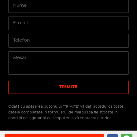
Odată cu apăsarea butonului "TRIMITE" vă daţi acordul ca toate
datele completate în formularul de mai sus să fie stocate în
condiţii de siguranţă cu scopul de a vă contacta ulterior.
Site realizat pe platforma
IMOPEDIA.ro - Anunțuri