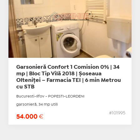
Garsonieră Confort 1 Comision 0% | 34
mp | Bloc Tip Vilă 2018 | Șoseaua
Olteniței – Farmacia TEI | 6 min Metrou
cu STB
Bucuresti-Ilfov - POPESTI-LEORDENI
garsonieră, 34 mp utili
#101995
54.000
€