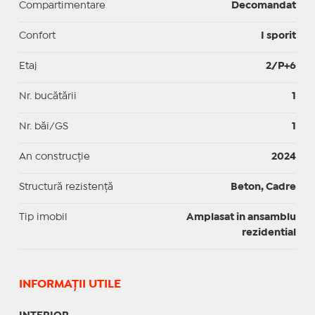
Compartimentare
Decomandat
Confort
I sporit
Etaj
2/P+6
Nr. bucătării
1
Nr. băi/GS
1
An construcție
2024
Structură rezistență
Beton, Cadre
Tip imobil
Amplasat in ansamblu
rezidential
INFORMAŢII UTILE