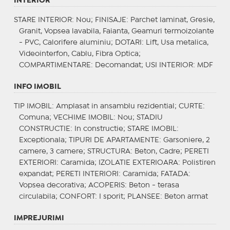
INTERIOR
STARE INTERIOR
: Nou;
FINISAJE
: Parchet laminat, Gresie,
Granit, Vopsea lavabila, Faianta, Geamuri termoizolante
- PVC, Calorifere aluminiu;
DOTARI
: Lift, Usa metalica,
Videointerfon, Cablu, Fibra Optica;
COMPARTIMENTARE
: Decomandat;
USI INTERIOR
: MDF
INFO IMOBIL
TIP IMOBIL
: Amplasat in ansamblu rezidential;
CURTE
:
Comuna;
VECHIME IMOBIL
: Nou;
STADIU
CONSTRUCTIE
: In constructie;
STARE IMOBIL
:
Exceptionala;
TIPURI DE APARTAMENTE
: Garsoniere, 2
camere, 3 camere;
STRUCTURA
: Beton, Cadre;
PERETI
EXTERIORI
: Caramida;
IZOLATIE EXTERIOARA
: Polistiren
expandat;
PERETI INTERIORI
: Caramida;
FATADA
:
Vopsea decorativa;
ACOPERIS
: Beton - terasa
circulabila;
CONFORT
: I sporit;
PLANSEE
: Beton armat
IMPREJURIMI