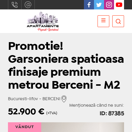
Promotie!
Garsoniera spatioasa
finisaje premium
metrou Berceni - M2
Bucuresti-Ilfov - BERCENI
Menționează când ne suni:
52.900
€
ID: 87385
(+TVA)
VÂNDUT