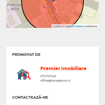
Leaflet
| ©
OpenStreetMap
contributors
PROMOVAT DE
Premier Imobiliare
0727737225
office@zonadesud.ro
CONTACTEAZĂ-NE