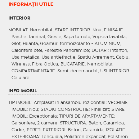
INFORMAŢII UTILE
INTERIOR
MOBILAT
: Nemobilat;
STARE INTERIOR
: Nou;
FINISAJE
:
Parchet laminat, Gresie, Sapa turnata, Vopsea lavabila,
Glet, Faianta, Geamuri termoizolante - ALUMINIUM,
Calorifere otel, Ferestre Panoramice;
DOTARI
: Interfon,
Usa metalica, Usa antiefractie, Spatiu Agrement, Cablu,
Wireless, Fibra Optica;
BUCATARIE
: Nemobilata;
COMPARTIMENTARE
: Semi-decomandat;
USI INTERIOR
:
Celulare
INFO IMOBIL
TIP IMOBIL
: Amplasat in ansamblu rezidential;
VECHIME
IMOBIL
: Nou;
STADIU CONSTRUCTIE
: Finalizat;
STARE
IMOBIL
: Exceptionala;
TIPURI DE APARTAMENTE
:
Garsoniere, 2 camere;
STRUCTURA
: Beton, Caramida,
Cadre;
PERETI EXTERIORI
: Beton, Caramida;
IZOLATIE
EXTERIOARA
: Tencuiala, Polistiren expandat, Polistiren