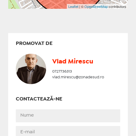
Leaflet
| ©
OpenStreetMap
contributors
PROMOVAT DE
Vlad Mirescu
0727736313
vlad.mirescu@zonadesud.ro
CONTACTEAZĂ-NE