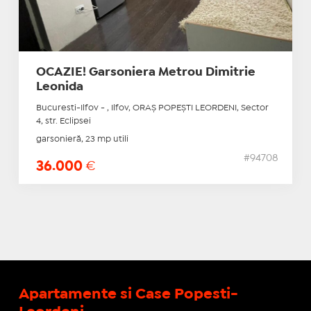
OCAZIE! Garsoniera Metrou Dimitrie
Leonida
Bucuresti-Ilfov - , Ilfov, ORAŞ POPEŞTI LEORDENI, Sector
4, str. Eclipsei
garsonieră, 23 mp utili
#94708
36.000
€
Apartamente si Case Popesti-