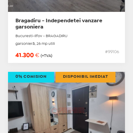
Bragadiru - Independetei vanzare
garsoniera
Bucuresti-Ilfov - BRAGADIRU
garsonieră, 26 mp utili
#99106
41.300
€
(+TVA)
0% COMISION
DISPONIBIL IMEDIAT