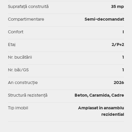
Suprafaţă construită
35 mp
Compartimentare
Semi-decomandat
Confort
I
Etaj
2/P+2
Nr. bucătării
1
Nr. băi/GS
1
An construcție
2026
Structură rezistență
Beton, Caramida, Cadre
Tip imobil
Amplasat in ansamblu
rezidential