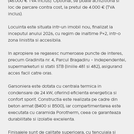
(46.000 € TVA inclus). Optional, se poate achizitiona si
loc de parcare contra cost, la pretul de 4.000 € (TVA
inclus).
Locuinta este situata intr-un imobil nou, finalizat la
inceputul anului 2026, cu regim de inaltime P+2, intr-o
zona linistita si accesibila.
In apropiere se regasesc numeroase puncte de interes,
precum Gradinita nr. 4, Parcul Bragadiru - Independentei,
supermarketuri si statii STB (liniile 481 si 482), asigurand
acces facil catre oras.
Garsoniera este dotata cu centrala termica in
condensare de 24 kW, oferind eficienta energetica si
confort sporit. Constructia este realizata pe cadre din
beton armat (B400 si B500), iar compartimentarea este
executata cu caramida Porotherm, ceea ce garanteaza
durabilitate si izolatie excelenta.
Finisajele sunt de calitate superioara, cu tencuiala si