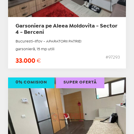
Garsoniera pe Aleea Moldovita - Sector
4 - Berceni
Bucuresti-Ilfov - APARATORII PATRIEI
garsonieră, 15 mp utili
#97293
33.000
€
0% COMISION
SUPER OFERTĂ