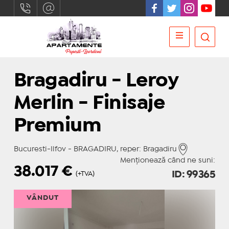
Bragadiru - Leroy
Merlin - Finisaje
Premium
Bucuresti-Ilfov - BRAGADIRU, reper: Bragadiru
Menționează când ne suni:
38.017
€
ID: 99365
(+TVA)
VÂNDUT