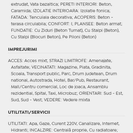
extrudat, Vata bazaltica;
PERETI INTERIORI
: Beton,
Caramida;
IZOLATIE INTERIOARA
: Izolatie fonica;
FATADA
: Tencuiala decorativa;
ACOPERIS
: Beton -
terasa circulabila;
CONFORT
: I;
PLANSEE
: Beton armat;
FUNDATIE
: Cu Ziduri (Beton Turnat), Cu Stalpi (Beton),
Cu Stalpi (Blocuri Beton), Pe Piloni (Beton)
IMPREJURIMI
ACCES
: Acces mixt;
STRAZI LIMITROFE
: Amenajate,
Asfaltate;
VECINATATI
: Magazine, Piata, Gradinita,
Scoala, Transport public, Parc, Drum judetean, Drum
national, Autostrada, Hotel, Bar/Pub, Restaurant,
Mall/Centru comercial, Loc de joaca, Ansamblu
rezidential, Spital, Taxi, Microbuz;
ORIENTARI
: Sud - Est,
Sud, Sud - Vest;
VEDERE
: Vedere mixta
UTILITATI/SERVICII
UTILITATI
: Apa, Gaze, Curent 220V, Canalizare, Internet,
Hidranti;
INCALZIRE
: Centrală proprie, Cu radiatoare;