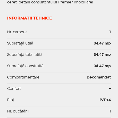
cereti detalii consultantului Premier Imobiliare!
INFORMAȚII TEHNICE
Nr. camere
1
Suprafaţă utilă
34.47 mp
Suprafaţă total utilă
34.47 mp
Suprafaţă construită
34.47 mp
Compartimentare
Decomandat
Confort
-
Etaj
P/P+4
Nr. bucătării
1