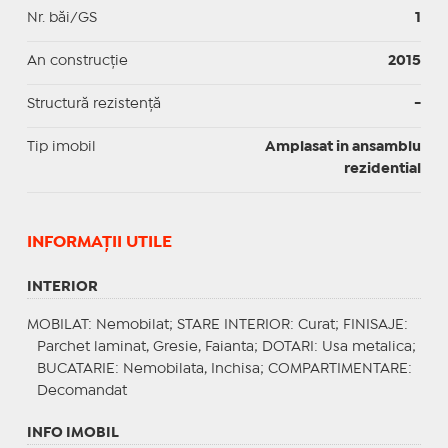
Nr. băi/GS
1
An construcție
2015
Structură rezistență
-
Tip imobil
Amplasat in ansamblu
rezidential
INFORMAŢII UTILE
INTERIOR
MOBILAT
: Nemobilat;
STARE INTERIOR
: Curat;
FINISAJE
:
Parchet laminat, Gresie, Faianta;
DOTARI
: Usa metalica;
BUCATARIE
: Nemobilata, Inchisa;
COMPARTIMENTARE
:
Decomandat
INFO IMOBIL