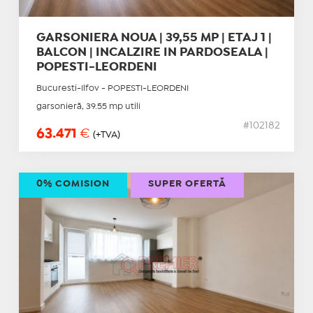
GARSONIERA NOUA | 39,55 MP | ETAJ 1 |
BALCON | INCALZIRE IN PARDOSEALA |
POPESTI-LEORDENI
Bucuresti-Ilfov - POPESTI-LEORDENI
garsonieră, 39.55 mp utili
#102182
63.471
€
(+TVA)
0% COMISION
SUPER OFERTĂ