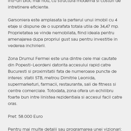
intr-un bloc mai nou, cu structura moderna si costuri de
intretinere eficiente.
Garsoniera este amplasata la parterul unui imobil cu 4
etaje si dispune de o suprafata totala utila de 34,47 mp.
Proprietatea se vinde nemobilata, fiind ideala pentru
amenajarea dupa propriul gust sau pentru investitie in
vederea inchirierii.
Zona Drumul Fermei este una dintre cele mai cautate
din Popesti-Leordeni datorita accesului rapid catre
Bucuresti si proximitatii fata de numeroase puncte de
interes: statii STB, metrou Dimitrie Leonida,
supermarketuri, farmacii, restaurante, sali de fitness si
centre comerciale. Totodata, zona ofera un echilibru
foarte bun intre linistea rezidentiala si accesul facil catre
oras.
Pret: 58.000 Euro
Pentru mai multe detalii sau programarea unei vizionari: