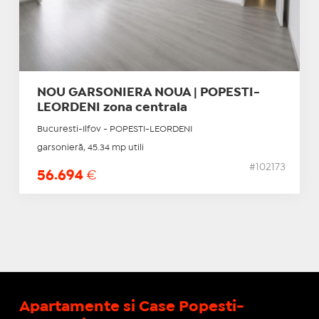
NOU GARSONIERA NOUA | POPESTI-
LEORDENI zona centrala
Bucuresti-Ilfov - POPESTI-LEORDENI
garsonieră, 45.34 mp utili
#102173
56.694
€
Apartamente si Case Popesti-