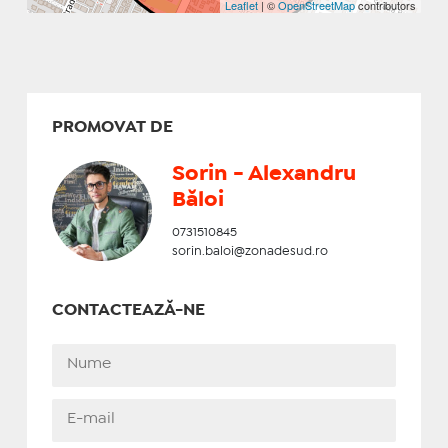
Leaflet
| ©
OpenStreetMap
contributors
PROMOVAT DE
Sorin - Alexandru
Băloi
0731510845
sorin.baloi@zonadesud.ro
CONTACTEAZĂ-NE