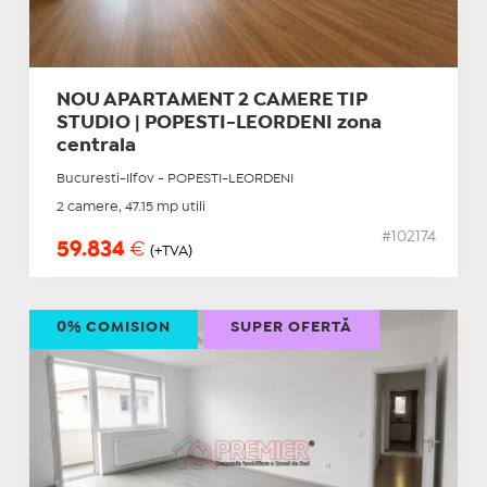
NOU APARTAMENT 2 CAMERE TIP
STUDIO | POPESTI-LEORDENI zona
centrala
Bucuresti-Ilfov - POPESTI-LEORDENI
2 camere, 47.15 mp utili
#102174
59.834
€
(+TVA)
0% COMISION
SUPER OFERTĂ