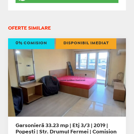
OFERTE SIMILARE
0% COMISION
DISPONIBIL IMEDIAT
Garsonieră 33.23 mp | Etj 3/3 | 2019 |
Popești | Str. Drumul Fermei | Comision