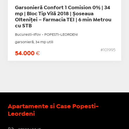
Garsonieră Confort 1 Comision 0% | 34
mp | Bloc Tip Vilă 2018 | Șoseaua
Olteniței – Farmacia TEI | 6 min Metrou
cu STB
Bucuresti-Ilfov - POPESTI-LEORDENI
garsonieră, 34 mp utili
#101995
54.000
€
Apartamente si Case Popesti-
Leordeni