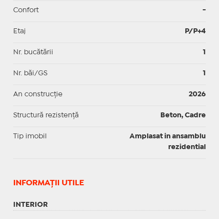
Confort
-
Etaj
P/P+4
Nr. bucătării
1
Nr. băi/GS
1
An construcție
2026
Structură rezistență
Beton, Cadre
Tip imobil
Amplasat in ansamblu
rezidential
INFORMAŢII UTILE
INTERIOR