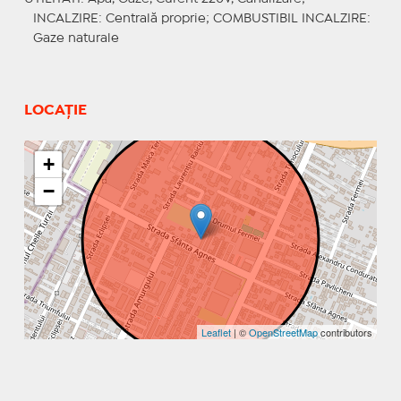
INCALZIRE
: Centrală proprie;
COMBUSTIBIL INCALZIRE
:
Gaze naturale
LOCAȚIE
+
−
Leaflet
| ©
OpenStreetMap
contributors