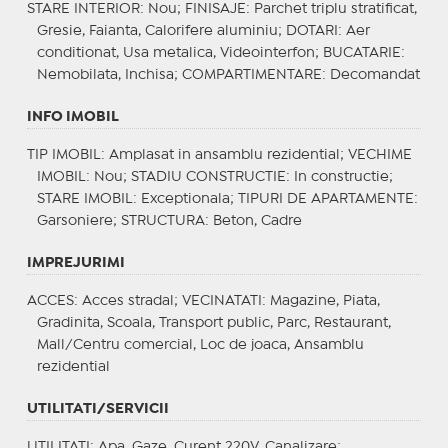
STARE INTERIOR
: Nou;
FINISAJE
: Parchet triplu stratificat,
Gresie, Faianta, Calorifere aluminiu;
DOTARI
: Aer
conditionat, Usa metalica, Videointerfon;
BUCATARIE
:
Nemobilata, Inchisa;
COMPARTIMENTARE
: Decomandat
INFO IMOBIL
TIP IMOBIL
: Amplasat in ansamblu rezidential;
VECHIME
IMOBIL
: Nou;
STADIU CONSTRUCTIE
: In constructie;
STARE IMOBIL
: Exceptionala;
TIPURI DE APARTAMENTE
:
Garsoniere;
STRUCTURA
: Beton, Cadre
IMPREJURIMI
ACCES
: Acces stradal;
VECINATATI
: Magazine, Piata,
Gradinita, Scoala, Transport public, Parc, Restaurant,
Mall/Centru comercial, Loc de joaca, Ansamblu
rezidential
UTILITATI/SERVICII
UTILITATI
: Apa, Gaze, Curent 220V, Canalizare;