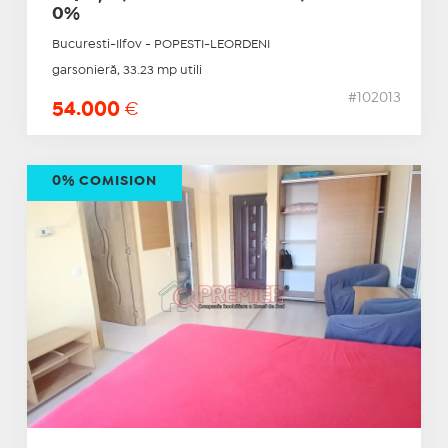
0%
Bucuresti-Ilfov - POPESTI-LEORDENI
garsonieră, 33.23 mp utili
#102013
54.000
€
0% COMISION