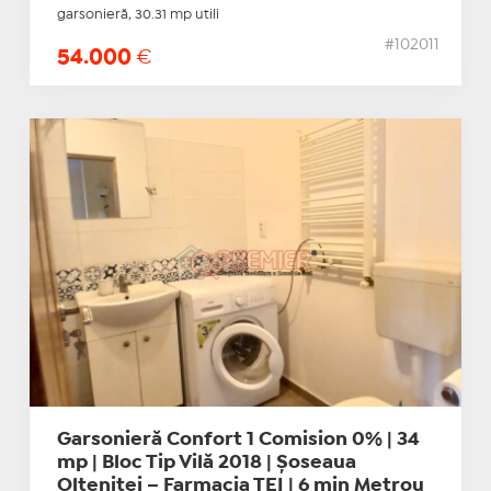
garsonieră, 30.31 mp utili
#102011
54.000
€
Garsonieră Confort 1 Comision 0% | 34
mp | Bloc Tip Vilă 2018 | Șoseaua
Olteniței – Farmacia TEI | 6 min Metrou