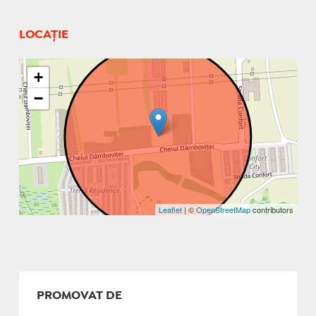
LOCAȚIE
+
−
Leaflet
| ©
OpenStreetMap
contributors
PROMOVAT DE