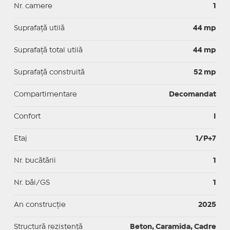
Nr. camere
1
Suprafaţă utilă
44 mp
Suprafaţă total utilă
44 mp
Suprafaţă construită
52 mp
Compartimentare
Decomandat
Confort
I
Etaj
1/P+7
Nr. bucătării
1
Nr. băi/GS
1
An construcție
2025
Structură rezistență
Beton, Caramida, Cadre