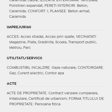
Caramida, Cadre;
IZOLATIE EXTERIOARA
: Tencuiala,
Polistiren expandat;
PERETI INTERIORI
: Beton,
Caramida;
CONFORT
: I;
PLANSEE
: Beton armat,
Caramida
IMPREJURIMI
ACCES
: Acces stradal, Acces prin spate;
VECINATATI
:
Magazine, Piata, Gradinita, Scoala, Transport public,
Metrou, Parc
UTILITATI/SERVICII
COMBUSTIBIL INCALZIRE
: Gaze naturale;
CONTORIZARE
:
Gaz, Curent electric, Contor apa
ACTE
ACTE DE PROPRIETATE
: Contract vanzare cumparare,
Intabulare, Certificat de urbanism;
FORMA TITLULUI DE
PROPRIETATE
: Persoana fizica