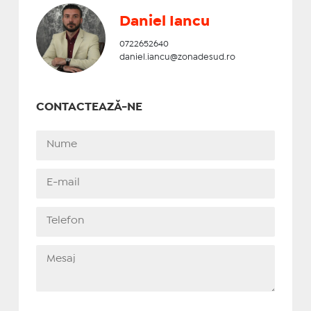
Daniel Iancu
0722652640
daniel.iancu@zonadesud.ro
CONTACTEAZĂ-NE