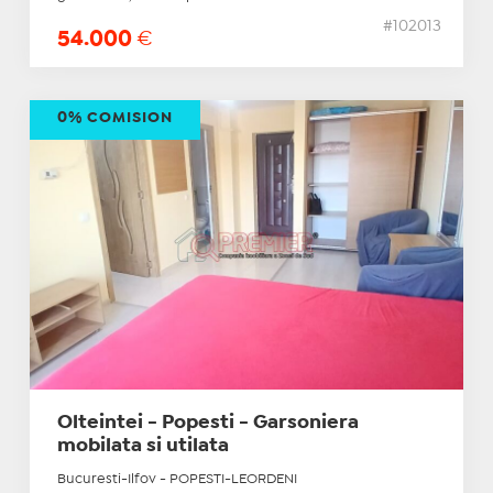
#102013
54.000
€
0% COMISION
Olteintei - Popesti - Garsoniera
mobilata si utilata
Bucuresti-Ilfov - POPESTI-LEORDENI