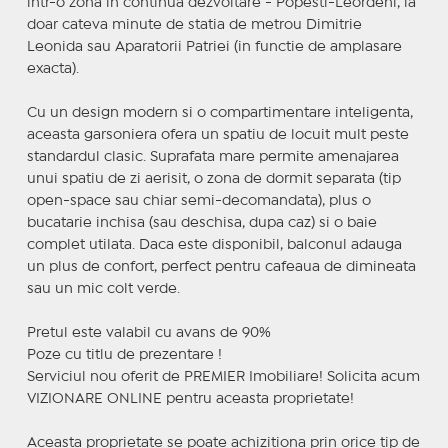
intr-o zona in continua dezvoltare - Popesti-Leordeni, la
doar cateva minute de statia de metrou Dimitrie
Leonida sau Aparatorii Patriei (in functie de amplasare
exacta).
Cu un design modern si o compartimentare inteligenta,
aceasta garsoniera ofera un spatiu de locuit mult peste
standardul clasic. Suprafata mare permite amenajarea
unui spatiu de zi aerisit, o zona de dormit separata (tip
open-space sau chiar semi-decomandata), plus o
bucatarie inchisa (sau deschisa, dupa caz) si o baie
complet utilata. Daca este disponibil, balconul adauga
un plus de confort, perfect pentru cafeaua de dimineata
sau un mic colt verde.
Pretul este valabil cu avans de 90%
Poze cu titlu de prezentare !
Serviciul nou oferit de PREMIER Imobiliare! Solicita acum
VIZIONARE ONLINE pentru aceasta proprietate!
Aceasta proprietate se poate achizitiona prin orice tip de