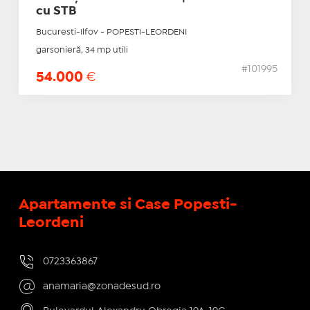
cu STB
Bucuresti-Ilfov - POPESTI-LEORDENI
garsonieră, 34 mp utili
#101995
54.000
€
Apartamente si Case Popesti-
Leordeni
0723363867
anamaria@zonadesud.ro