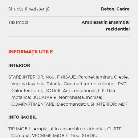
Structură rezistență
Beton, Cadre
Tip imobil
Amplasat in ansamblu
rezidential
INFORMAŢII UTILE
INTERIOR
STARE INTERIOR
: Nou;
FINISAJE
: Parchet laminat, Gresie,
Vopsea lavabila, Faianta, Geamuri termoizolante - PVC,
Calorifere otel;
DOTARI
: Aer conditionat, Lift, Usa
metalica;
BUCATARIE
: Nemobilata, Inchisa;
COMPARTIMENTARE
: Decomandat;
USI INTERIOR
: MDF
INFO IMOBIL
TIP IMOBIL
: Amplasat in ansamblu rezidential;
CURTE
:
Comuna;
VECHIME IMOBIL
: Nou;
STADIU