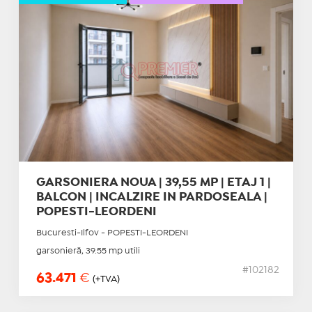
GARSONIERA NOUA | 39,55 MP | ETAJ 1 |
BALCON | INCALZIRE IN PARDOSEALA |
POPESTI-LEORDENI
Bucuresti-Ilfov - POPESTI-LEORDENI
garsonieră, 39.55 mp utili
#102182
63.471
€
(+TVA)