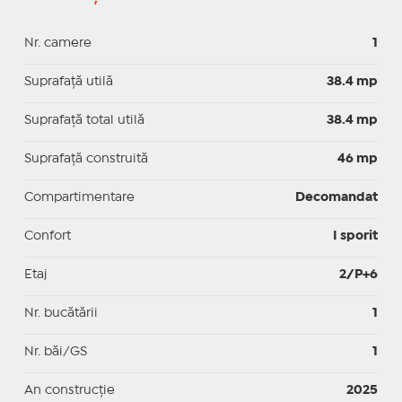
Nr. camere
1
Suprafaţă utilă
38.4 mp
Suprafaţă total utilă
38.4 mp
Suprafaţă construită
46 mp
Compartimentare
Decomandat
Confort
I sporit
Etaj
2/P+6
Nr. bucătării
1
Nr. băi/GS
1
An construcție
2025