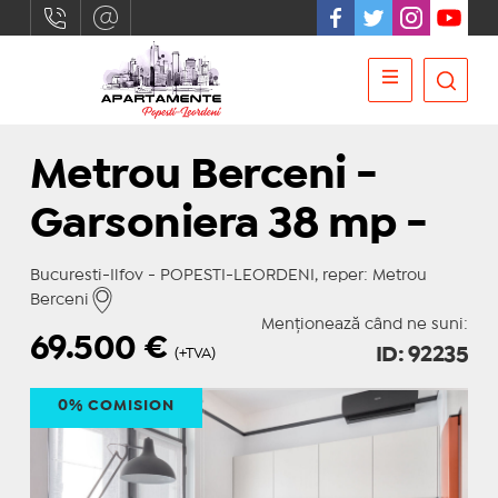
Metrou Berceni -
Garsoniera 38 mp -
Bucuresti-Ilfov - POPESTI-LEORDENI, reper: Metrou
Berceni
Menționează când ne suni:
69.500
€
ID: 92235
(+TVA)
0% COMISION