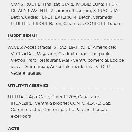
CONSTRUCTIE
: Finalizat;
STARE IMOBIL
: Buna;
TIPURI
DE APARTAMENTE
: 2 camere, 3 camere;
STRUCTURA
:
Beton, Cadre;
PERETI EXTERIORI
: Beton, Caramida;
PERETI INTERIORI
: Beton, Caramida;
CONFORT
: I sporit
IMPREJURIMI
ACCES
: Acces stradal;
STRAZI LIMITROFE
: Amenajate;
VECINATATI
: Magazine, Gradinita, Transport public,
Metrou, Parc, Restaurant, Mall/Centru comercial, Loc de
joaca, Drum urban, Ansamblu rezidential;
VEDERE
:
Vedere laterala
UTILITATI/SERVICII
UTILITATI
: Apa, Gaze, Curent 220V, Canalizare;
INCALZIRE
: Centrală proprie;
CONTORIZARE
: Gaz,
Curent electric, Contor apa;
Tip Parcare
: Parcare
exterioara
ACTE