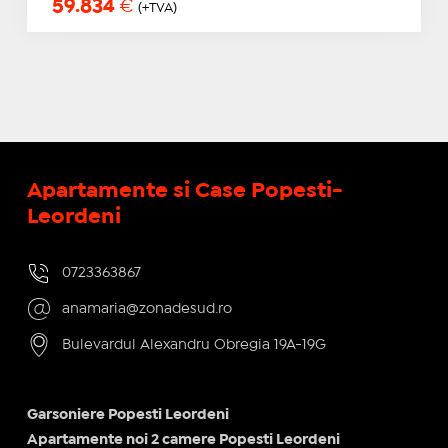
59.834
€
(+TVA)
Apartamente si Case Popesti-
Leordeni
0723363867
anamaria@zonadesud.ro
Bulevardul Alexandru Obregia 19A-19G
Garsoniere Popesti Leordeni
Apartamente noi 2 camere Popesti Leordeni