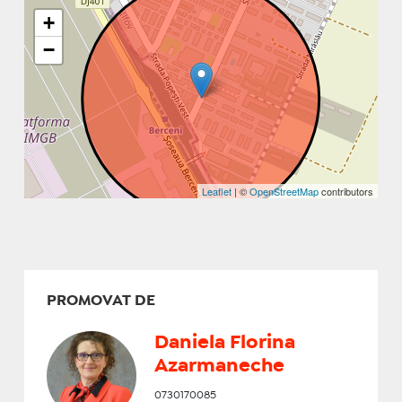
+
−
Leaflet
| ©
OpenStreetMap
contributors
PROMOVAT DE
Daniela Florina
Azarmaneche
0730170085