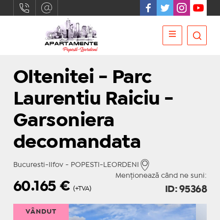
Oltenitei - Parc
Laurentiu Raiciu -
Garsoniera
decomandata
Bucuresti-Ilfov - POPESTI-LEORDENI
Menționează când ne suni:
60.165
€
ID: 95368
(+TVA)
VÂNDUT