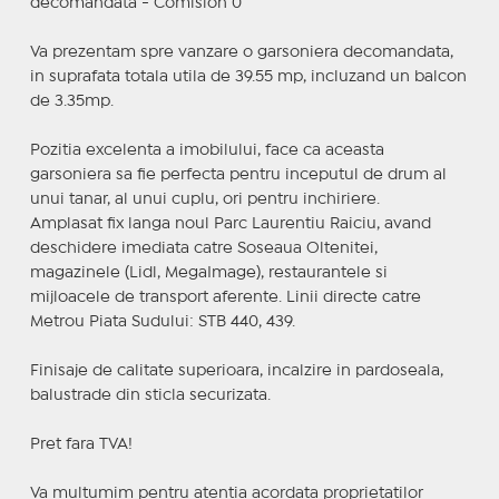
decomandata - Comision 0
Va prezentam spre vanzare o garsoniera decomandata,
in suprafata totala utila de 39.55 mp, incluzand un balcon
de 3.35mp.
Pozitia excelenta a imobilului, face ca aceasta
garsoniera sa fie perfecta pentru inceputul de drum al
unui tanar, al unui cuplu, ori pentru inchiriere.
Amplasat fix langa noul Parc Laurentiu Raiciu, avand
deschidere imediata catre Soseaua Oltenitei,
magazinele (Lidl, MegaImage), restaurantele si
mijloacele de transport aferente. Linii directe catre
Metrou Piata Sudului: STB 440, 439.
Finisaje de calitate superioara, incalzire in pardoseala,
balustrade din sticla securizata.
Pret fara TVA!
Va multumim pentru atentia acordata proprietatilor