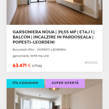
GARSONIERA NOUA | 39,55 MP | ETAJ 1 |
BALCON | INCALZIRE IN PARDOSEALA |
POPESTI-LEORDENI
Bucuresti-Ilfov - POPESTI-LEORDENI
garsonieră, 39.55 mp utili
#102182
63.471
€
(+TVA)
0% COMISION
SUPER OFERTĂ