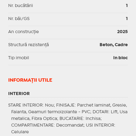
Nr. bucătării
1
Nr. băi/GS
1
An construcție
2025
Structură rezistență
Beton, Cadre
Tip imobil
In bloc
INFORMAŢII UTILE
INTERIOR
STARE INTERIOR
: Nou;
FINISAJE
: Parchet laminat, Gresie,
Faianta, Geamuri termoizolante - PVC;
DOTARI
: Lift, Usa
metalica, Fibra Optica;
BUCATARIE
: Inchisa;
COMPARTIMENTARE
: Decomandat;
USI INTERIOR
:
Celulare