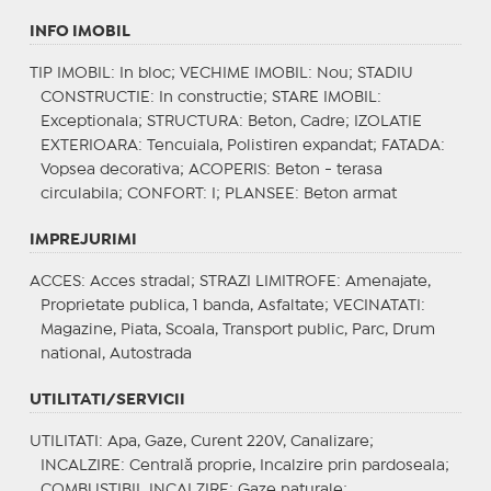
INFO IMOBIL
TIP IMOBIL
: In bloc;
VECHIME IMOBIL
: Nou;
STADIU
CONSTRUCTIE
: In constructie;
STARE IMOBIL
:
Exceptionala;
STRUCTURA
: Beton, Cadre;
IZOLATIE
EXTERIOARA
: Tencuiala, Polistiren expandat;
FATADA
:
Vopsea decorativa;
ACOPERIS
: Beton - terasa
circulabila;
CONFORT
: I;
PLANSEE
: Beton armat
IMPREJURIMI
ACCES
: Acces stradal;
STRAZI LIMITROFE
: Amenajate,
Proprietate publica, 1 banda, Asfaltate;
VECINATATI
:
Magazine, Piata, Scoala, Transport public, Parc, Drum
national, Autostrada
UTILITATI/SERVICII
UTILITATI
: Apa, Gaze, Curent 220V, Canalizare;
INCALZIRE
: Centrală proprie, Incalzire prin pardoseala;
COMBUSTIBIL INCALZIRE
: Gaze naturale;