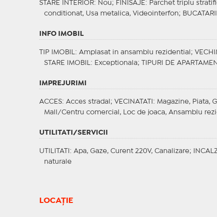
STARE INTERIOR
: Nou;
FINISAJE
: Parchet triplu strati
conditionat, Usa metalica, Videointerfon;
BUCATARI
INFO IMOBIL
TIP IMOBIL
: Amplasat in ansamblu rezidential;
VECHI
STARE IMOBIL
: Exceptionala;
TIPURI DE APARTAME
IMPREJURIMI
ACCES
: Acces stradal;
VECINATATI
: Magazine, Piata, G
Mall/Centru comercial, Loc de joaca, Ansamblu rezi
UTILITATI/SERVICII
UTILITATI
: Apa, Gaze, Curent 220V, Canalizare;
INCALZ
naturale
LOCAȚIE