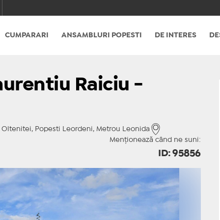
CUMPARARI
ANSAMBLURI POPESTI
DE INTERES
DE
urentiu Raiciu -
Oltenitei, Popesti Leordeni, Metrou Leonida
Menționează când ne suni:
ID: 95856