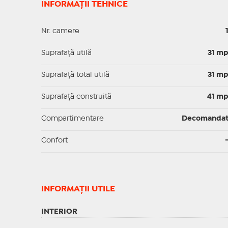
INFORMAȚII TEHNICE
Nr. camere
Suprafaţă utilă
31 m
Suprafaţă total utilă
31 m
Suprafaţă construită
41 m
Compartimentare
Decomanda
Confort
INFORMAŢII UTILE
INTERIOR