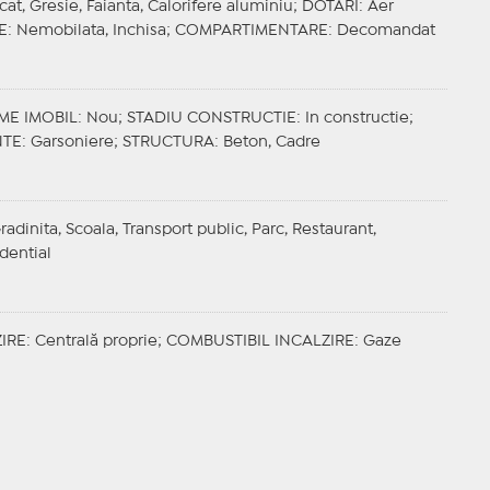
ficat, Gresie, Faianta, Calorifere aluminiu;
DOTARI
: Aer
E
: Nemobilata, Inchisa;
COMPARTIMENTARE
: Decomandat
ME IMOBIL
: Nou;
STADIU CONSTRUCTIE
: In constructie;
NTE
: Garsoniere;
STRUCTURA
: Beton, Cadre
radinita, Scoala, Transport public, Parc, Restaurant,
dential
IRE
: Centrală proprie;
COMBUSTIBIL INCALZIRE
: Gaze