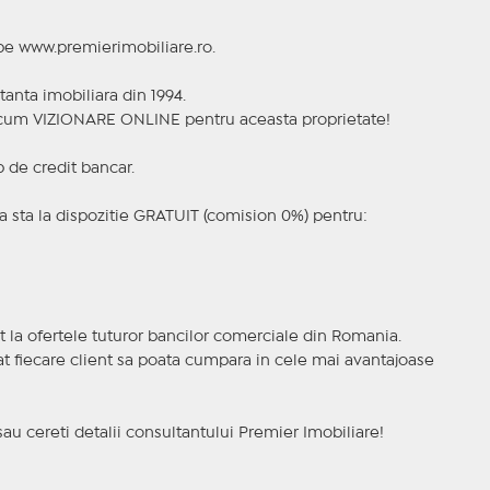
 pe www.premierimobiliare.ro.
tanta imobiliara din 1994.
a acum VIZIONARE ONLINE pentru aceasta proprietate!
p de credit bancar.
 sta la dispozitie GRATUIT (comision 0%) pentru:
t la ofertele tuturor bancilor comerciale din Romania.
ncat fiecare client sa poata cumpara in cele mai avantajoase
sau cereti detalii consultantului Premier Imobiliare!