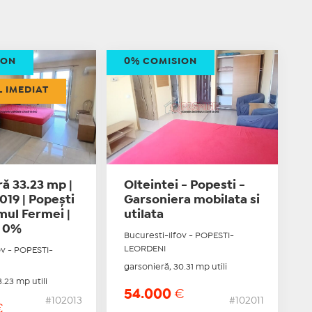
ION
0% COMISION
L IMEDIAT
ă 33.23 mp |
Olteintei - Popesti -
2019 | Popești
Garsoniera mobilata si
umul Fermei |
utilata
n 0%
Bucuresti-Ilfov - POPESTI-
LEORDENI
ov - POPESTI-
garsonieră, 30.31 mp utili
.23 mp utili
54.000
€
#102013
#102011
€