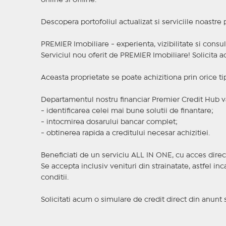
online si offline.
Descopera portofoliul actualizat si serviciile noastre
PREMIER Imobiliare - experienta, vizibilitate si consul
Serviciul nou oferit de PREMIER Imobiliare! Solicit
Aceasta proprietate se poate achizitiona prin orice ti
Departamentul nostru financiar Premier Credit Hub va
- identificarea celei mai bune solutii de finantare;
- intocmirea dosarului bancar complet;
- obtinerea rapida a creditului necesar achizitiei.
Beneficiati de un serviciu ALL IN ONE, cu acces direc
Se accepta inclusiv venituri din strainatate, astfel i
conditii.
Solicitati acum o simulare de credit direct din anunt 