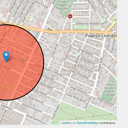
Leaflet
| ©
OpenStreetMap
contributors