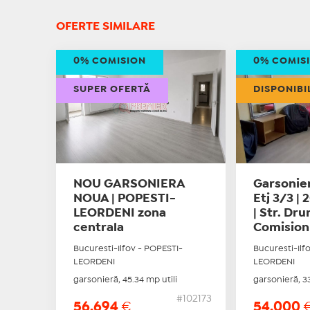
OFERTE SIMILARE
0% COMISION
0% COMIS
SUPER OFERTĂ
DISPONIBI
NOU GARSONIERA
Garsonier
NOUA | POPESTI-
Etj 3/3 | 
LEORDENI zona
| Str. Dr
centrala
Comisio
Bucuresti-Ilfov - POPESTI-
Bucuresti-Ilf
LEORDENI
LEORDENI
garsonieră, 45.34 mp utili
garsonieră, 33
#102173
56.694
€
54.000