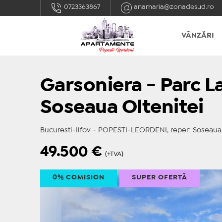
0723363867
anamaria@zonadesud.ro
VÂNZĂRI
Garsoniera - Parc La
Soseaua Oltenitei
Bucuresti-Ilfov - POPESTI-LEORDENI, reper: Soseaua 
49.500
€
(+TVA)
0% COMISION
SUPER OFERTĂ