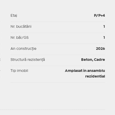
1
Etaj
P/P+4
p
Nr. bucătării
1
p
Nr. băi/GS
1
p
An construcție
2026
t
Structură rezistență
Beton, Cadre
-
Tip imobil
Amplasat in ansamblu
rezidential