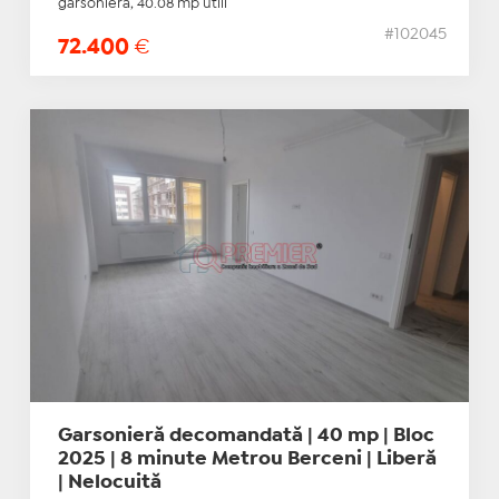
garsonieră, 40.08 mp utili
#102045
72.400
€
Garsonieră decomandată | 40 mp | Bloc
2025 | 8 minute Metrou Berceni | Liberă
| Nelocuită