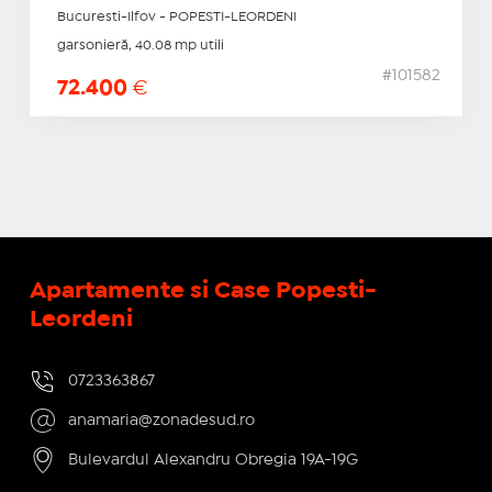
Bucuresti-Ilfov - POPESTI-LEORDENI
garsonieră, 40.08 mp utili
#101582
72.400
€
Apartamente si Case Popesti-
Leordeni
0723363867
anamaria@zonadesud.ro
Bulevardul Alexandru Obregia 19A-19G