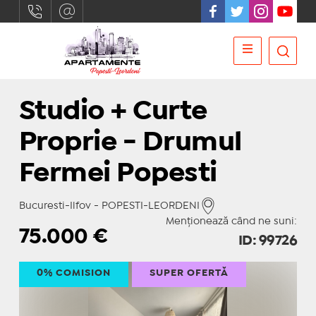
Studio + Curte
Proprie - Drumul
Fermei Popesti
Bucuresti-Ilfov - POPESTI-LEORDENI
Menționează când ne suni:
75.000
€
ID: 99726
0% COMISION
SUPER OFERTĂ