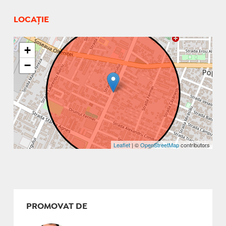
LOCAȚIE
+
−
Leaflet
| ©
OpenStreetMap
contributors
PROMOVAT DE