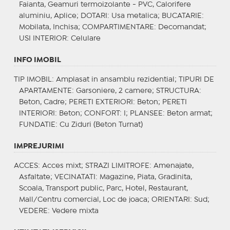
Faianta, Geamuri termoizolante - PVC, Calorifere
aluminiu, Aplice;
DOTARI
: Usa metalica;
BUCATARIE
:
Mobilata, Inchisa;
COMPARTIMENTARE
: Decomandat;
USI INTERIOR
: Celulare
INFO IMOBIL
TIP IMOBIL
: Amplasat in ansamblu rezidential;
TIPURI DE
APARTAMENTE
: Garsoniere, 2 camere;
STRUCTURA
:
Beton, Cadre;
PERETI EXTERIORI
: Beton;
PERETI
INTERIORI
: Beton;
CONFORT
: I;
PLANSEE
: Beton armat;
FUNDATIE
: Cu Ziduri (Beton Turnat)
IMPREJURIMI
ACCES
: Acces mixt;
STRAZI LIMITROFE
: Amenajate,
Asfaltate;
VECINATATI
: Magazine, Piata, Gradinita,
Scoala, Transport public, Parc, Hotel, Restaurant,
Mall/Centru comercial, Loc de joaca;
ORIENTARI
: Sud;
VEDERE
: Vedere mixta