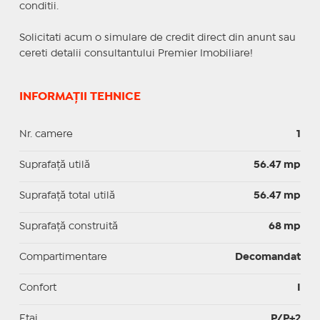
conditii.
Solicitati acum o simulare de credit direct din anunt sau
cereti detalii consultantului Premier Imobiliare!
INFORMAȚII TEHNICE
Nr. camere
1
Suprafaţă utilă
56.47 mp
Suprafaţă total utilă
56.47 mp
Suprafaţă construită
68 mp
Compartimentare
Decomandat
Confort
I
Etaj
P/P+2