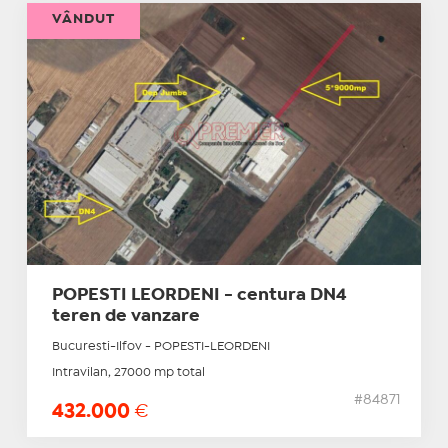
VÂNDUT
POPESTI LEORDENI - centura DN4
teren de vanzare
Bucuresti-Ilfov - POPESTI-LEORDENI
Intravilan, 27000 mp total
#84871
432.000
€