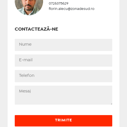
0726375629
florin.alecu@zonadesud.ro
CONTACTEAZĂ-NE