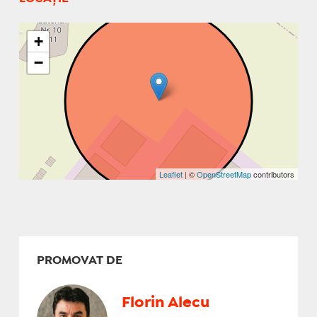
+
−
Leaflet
| ©
OpenStreetMap
contributors
PROMOVAT DE
Florin Alecu