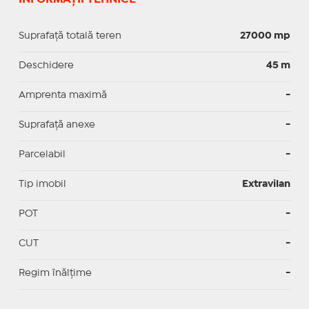
Suprafață totală teren
27000 mp
Deschidere
45 m
Amprenta maximă
-
Suprafață anexe
-
Parcelabil
-
Tip imobil
Extravilan
POT
-
CUT
-
Regim înălțime
-