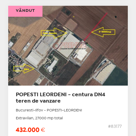
VÂNDUT
POPESTI LEORDENI - centura DN4
teren de vanzare
Bucuresti-Ilfov - POPESTI-LEORDENI
Extravilan, 27000 mp total
#83177
432.000
€