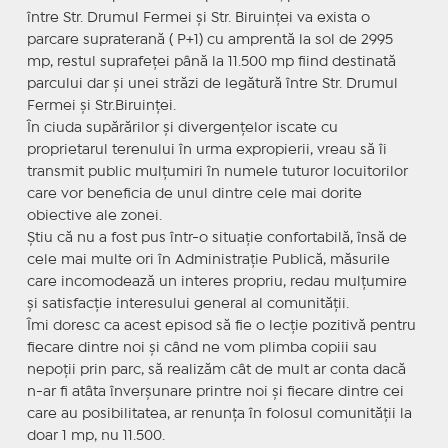
între Str. Drumul Fermei și Str. Biruinței va exista o
parcare supraterană ( P+1) cu amprentă la sol de 2995
mp, restul suprafeței până la 11.500 mp fiind destinată
parcului dar și unei străzi de legătură între Str. Drumul
Fermei și Str.Biruinței.
În ciuda supărărilor și divergențelor iscate cu
proprietarul terenului în urma expropierii, vreau să îi
transmit public mulțumiri în numele tuturor locuitorilor
care vor beneficia de unul dintre cele mai dorite
obiective ale zonei.
Știu că nu a fost pus într-o situație confortabilă, însă de
cele mai multe ori în Administrație Publică, măsurile
care incomodează un interes propriu, redau mulțumire
și satisfacție interesului general al comunității.
Îmi doresc ca acest episod să fie o lecție pozitivă pentru
fiecare dintre noi și când ne vom plimba copiii sau
nepoții prin parc, să realizăm cât de mult ar conta dacă
n-ar fi atâta înverșunare printre noi și fiecare dintre cei
care au posibilitatea, ar renunța în folosul comunității la
doar 1 mp, nu 11.500.