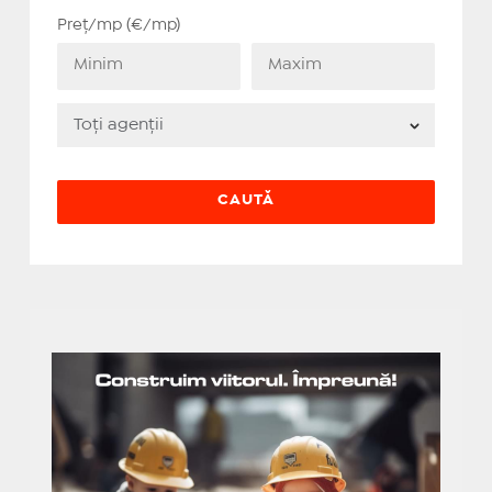
Preț/mp (€/mp)