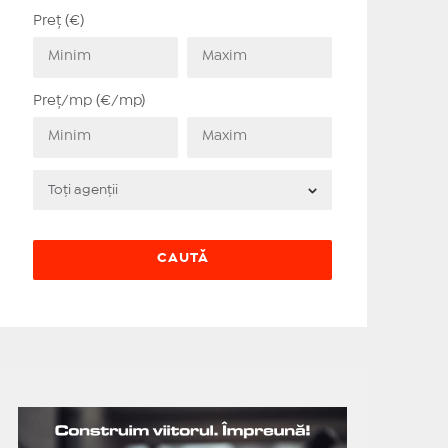
Preț (€)
Preț/mp (€/mp)