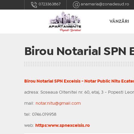
0723363867
anamaria@zonadesud.ro
VÂNZĂRI
Birou Notarial SPN 
Birou Notarial SPN Excelsis - Notar Public Nitu Ecate
adresa: Soseaua Oltenitei nr. 60, etaj, 3 - Popesti Leo
mail:
notar.nitu@gmail.com
tel: 0746.019.958
web:
https:www.spnexcelsis.ro