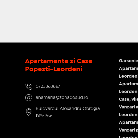
Apartamente si Case
Garsonie
Popesti-Leordeni
Apartame
Leorden
Apartam
0723363867
Leorden
anamaria@zonadesud.ro
Case, vi
Vanzari 
Bulevardul Alexandru Obregia
Leorden
19A-19G
Apartam
Vanzari 