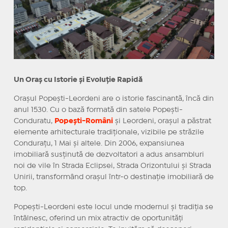
Un Oraș cu Istorie și Evoluție Rapidă
Orașul Popești-Leordeni are o istorie fascinantă, încă din
anul 1530. Cu o bază formată din satele Popești-
Conduratu,
Popești-Români
și Leordeni, orașul a păstrat
elemente arhitecturale tradiționale, vizibile pe străzile
Condurațu, 1 Mai și altele. Din 2006, expansiunea
imobiliară susținută de dezvoltatori a adus ansambluri
noi de vile în Strada Eclipsei, Strada Orizontului și Strada
Unirii, transformând orașul într-o destinație imobiliară de
top.
Popești-Leordeni este locul unde modernul și tradiția se
întâlnesc, oferind un mix atractiv de oportunități