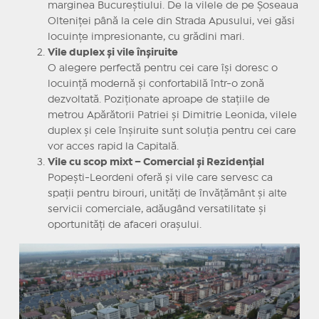
marginea Bucureștiului. De la vilele de pe Șoseaua
Olteniței până la cele din Strada Apusului, vei găsi
locuințe impresionante, cu grădini mari.
Vile duplex și vile înșiruite
O alegere perfectă pentru cei care își doresc o
locuință modernă și confortabilă într-o zonă
dezvoltată. Poziționate aproape de stațiile de
metrou Apărătorii Patriei și Dimitrie Leonida, vilele
duplex și cele înșiruite sunt soluția pentru cei care
vor acces rapid la Capitală.
Vile cu scop mixt – Comercial și Rezidențial
Popești-Leordeni oferă și vile care servesc ca
spații pentru birouri, unități de învățământ și alte
servicii comerciale, adăugând versatilitate și
oportunități de afaceri orașului.