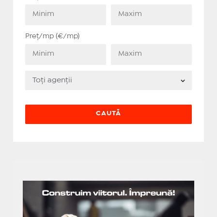
Preț/mp (€/mp)