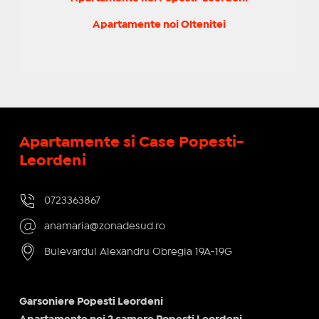
Apartamente noi Oltenitei
Apartamente si Case Popesti-
Leordeni
0723363867
anamaria@zonadesud.ro
Bulevardul Alexandru Obregia 19A-19G
Garsoniere Popesti Leordeni