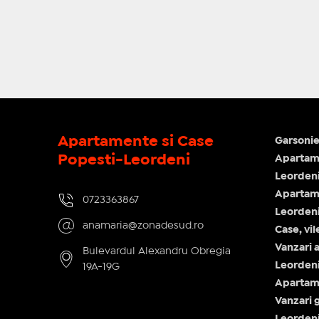
Apartamente si Case
Garsonie
Popesti-Leordeni
Apartame
Leorden
Apartam
0723363867
Leorden
anamaria@zonadesud.ro
Case, vi
Vanzari 
Bulevardul Alexandru Obregia
Leorden
19A-19G
Apartam
Vanzari 