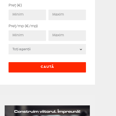
Preț (€)
Preț/mp (€/mp)