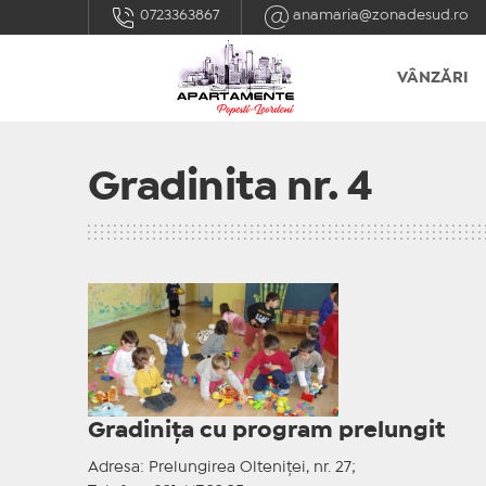
0723363867
anamaria@zonadesud.ro
VÂNZĂRI
Gradinita nr. 4
Gradinița cu program prelungit
Adresa: Prelungirea Olteniței, nr. 27;