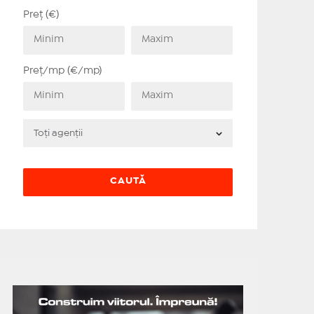
Preț (€)
Preț/mp (€/mp)