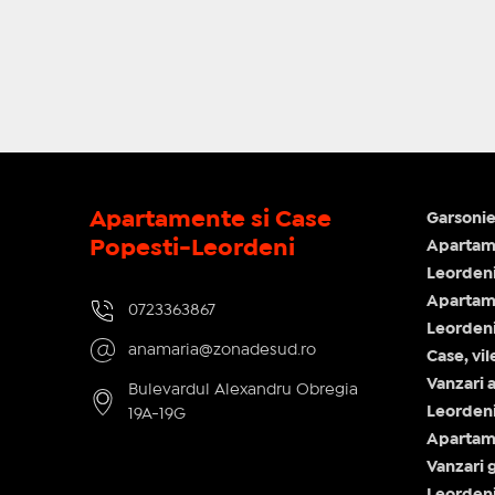
Apartamente si Case
Garsonie
Popesti-Leordeni
Apartame
Leorden
Apartam
0723363867
Leorden
anamaria@zonadesud.ro
Case, vi
Vanzari 
Bulevardul Alexandru Obregia
Leorden
19A-19G
Apartam
Vanzari 