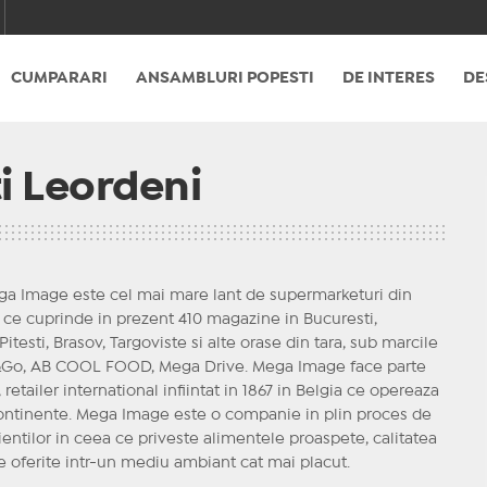
CUMPARARI
ANSAMBLURI POPESTI
DE INTERES
DE
i Leordeni
ga Image este cel mai mare lant de supermarketuri din
ce cuprinde in prezent 410 magazine in Bucuresti,
Pitesti, Brasov, Targoviste si alte orase din tara, sub marcile
Go, AB COOL FOOD, Mega Drive. Mega Image face parte
retailer international infiintat in 1867 in Belgia ce opereaza
continente. Mega Image este o companie in plin proces de
ientilor in ceea ce priveste alimentele proaspete, calitatea
ate oferite intr-un mediu ambiant cat mai placut.