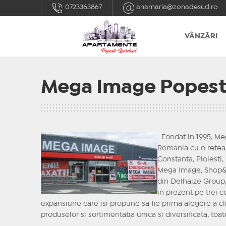
0723363867
anamaria@zonadesud.ro
VÂNZĂRI
Mega Image Popest
Fondat in 1995, Me
Romania cu o retea 
Constanta, Ploiesti, 
Mega Image, Shop&
din Delhaize Group, 
in prezent pe trei 
expansiune care isi propune sa fie prima alegere a cl
produselor si sortimentatia unica si diversificata, to