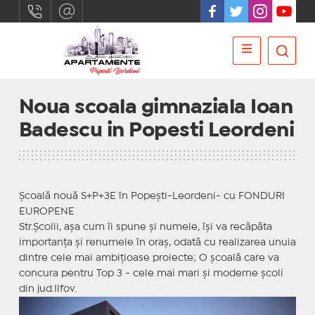
Noua scoala gimnaziala Ioan
Badescu in Popesti Leordeni
Școală nouă S+P+3E în Popești-Leordeni- cu FONDURI
EUROPENE
Str.Școlii, așa cum îi spune și numele, își va recăpăta
importanța și renumele în oraș, odată cu realizarea unuia
dintre cele mai ambițioase proiecte; O școală care va
concura pentru Top 3 - cele mai mari și moderne școli
din jud.Ilfov.