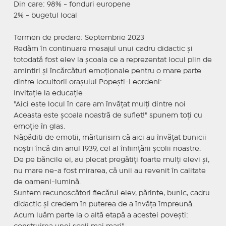
Din care: 98% - fonduri europene
2% - bugetul local
Termen de predare: Septembrie 2023
Redăm în continuare mesajul unui cadru didactic și
totodată fost elev la școala ce a reprezentat locul plin de
amintiri și încărcături emoționale pentru o mare parte
dintre locuitorii orașului Popești-Leordeni:
Invitație la educație
"Aici este locul în care am învățat mulți dintre noi
Aceasta este școala noastră de suflet!" spunem toți cu
emoție în glas.
Năpăditi de emotii, mărturisim că aici au învățat bunicii
noștri încă din anul 1939, cel al înființării școlii noastre.
De pe băncile ei, au plecat pregătiți foarte mulți elevi și,
nu mare ne-a fost mirarea, că unii au revenit în calitate
de oameni-lumină.
Suntem recunoscători fiecărui elev, părinte, bunic, cadru
didactic și credem în puterea de a învăța împreună.
Acum luăm parte la o altă etapă a acestei povești: