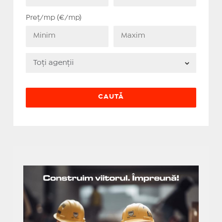
Preț/mp (€/mp)