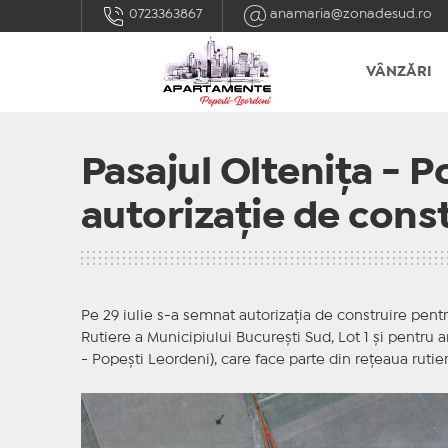
0723363867
anamaria@zonadesud.ro
VÂNZĂRI
Pasajul Oltenița - P
autorizație de cons
Pe 29 iulie s-a semnat autorizația de construire pentru
Rutiere a Municipiului București Sud, Lot 1 și pentru
- Popești Leordeni), care face parte din rețeaua rutie