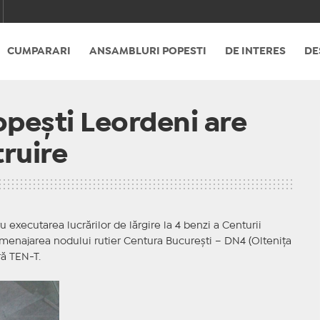
CUMPARARI
ANSAMBLURI POPESTI
DE INTERES
DE
opești Leordeni are
truire
 executarea lucrărilor de lărgire la 4 benzi a Centurii
 amenajarea nodului rutier Centura București – DN4 (Oltenița
ră TEN-T.