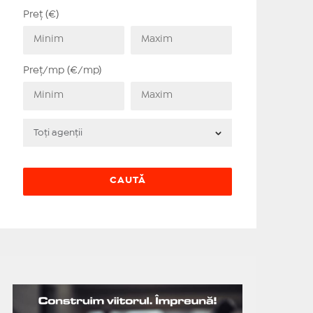
Preț (€)
Preț/mp (€/mp)