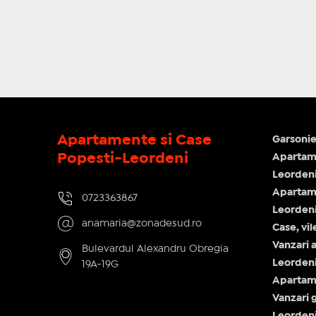
Apartamente si Case
Garsonie
Popesti-Leordeni
Apartame
Leorden
Apartam
0723363867
Leorden
anamaria@zonadesud.ro
Case, vi
Vanzari 
Bulevardul Alexandru Obregia
Leorden
19A-19G
Apartam
Vanzari 