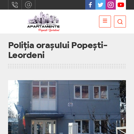
Poliția orașului Popești-
Leordeni