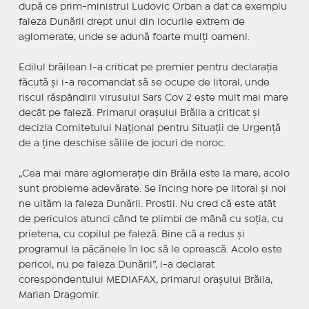
după ce prim-ministrul Ludovic Orban a dat ca exemplu
faleza Dunării drept unul din locurile extrem de
aglomerate, unde se adună foarte mulţi oameni.
Edilul brăilean l-a criticat pe premier pentru declaraţia
făcută şi i-a recomandat să se ocupe de litoral, unde
riscul răspândirii virusului Sars Cov 2 este mult mai mare
decât pe faleză. Primarul oraşului Brăila a criticat şi
decizia Comitetului Naţional pentru Situaţii de Urgenţă
de a ţine deschise sălile de jocuri de noroc.
„Cea mai mare aglomeraţie din Brăila este la mare, acolo
sunt probleme adevărate. Se încing hore pe litoral şi noi
ne uităm la faleza Dunării. Prostii. Nu cred că este atât
de periculos atunci când te plimbi de mână cu soţia, cu
prietena, cu copilul pe faleză. Bine că a redus şi
programul la păcănele în loc să le oprească. Acolo este
pericol, nu pe faleza Dunării”, i-a declarat
corespondentului MEDIAFAX, primarul oraşului Brăila,
Marian Dragomir.