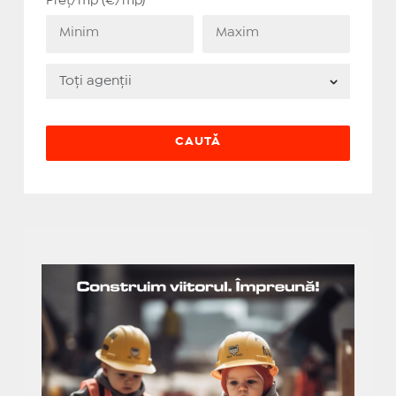
Preț/mp (€/mp)