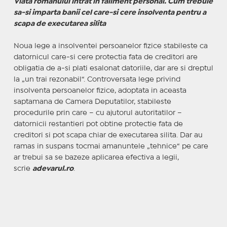
Viata romanului intrat in faliment personal. Cum trebuie
sa-si imparta banii cel care-si cere insolventa pentru a
scapa de executarea silita
Noua lege a insolventei persoanelor fizice stabileste ca
datornicul care-si cere protectia fata de creditori are
obligatia de a-si plati esalonat datoriile, dar are si dreptul
la „un trai rezonabil“. Controversata lege privind
insolventa persoanelor fizice, adoptata in aceasta
saptamana de Camera Deputatilor, stabileste
procedurile prin care – cu ajutorul autoritatilor –
datornicii restantieri pot obtine protectie fata de
creditori si pot scapa chiar de executarea silita. Dar au
ramas in suspans tocmai amanuntele „tehnice“ pe care
ar trebui sa se bazeze aplicarea efectiva a legii,
scrie
adevarul.ro
.