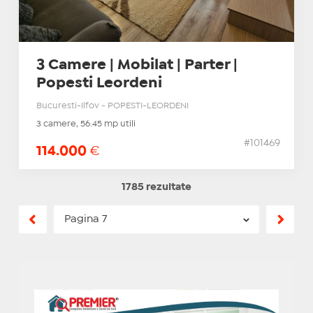
3 Camere | Mobilat | Parter |
Popesti Leordeni
Bucuresti-Ilfov - POPESTI-LEORDENI
3 camere, 56.45 mp utili
#101469
114.000
€
1785 rezultate