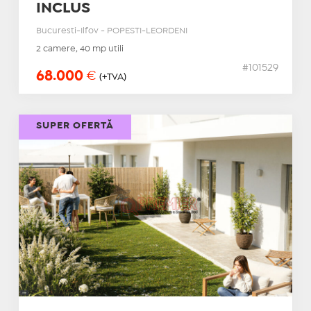
INCLUS
Bucuresti-Ilfov - POPESTI-LEORDENI
2 camere, 40 mp utili
#101529
68.000
€
(+TVA)
SUPER OFERTĂ