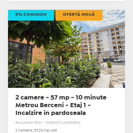
0% COMISION
OFERTĂ NOUĂ
2 camere - 57 mp - 10 minute
Metrou Berceni - Etaj 1 -
Incalzire in pardoseala
Bucuresti-Ilfov - POPESTI-LEORDENI
2 camere, 57.23 mp utili