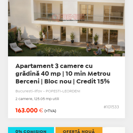
Apartament 3 camere cu
grădină 40 mp | 10 min Metrou
Berceni | Bloc nou | Credit 15%
Bucuresti-Ilfov - POPESTI-LEORDENI
2 camere, 125.05 mp utili
#101533
163.000
€
(+TVA)
0% COMISION
OFERTĂ NOUĂ