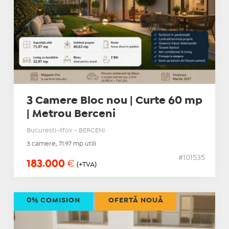
3 Camere Bloc nou | Curte 60 mp
| Metrou Berceni
Bucuresti-Ilfov - BERCENI
3 camere, 71.97 mp utili
#101535
183.000
€
(+TVA)
0% COMISION
OFERTĂ NOUĂ