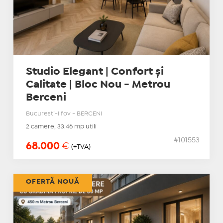
Studio Elegant | Confort și
Calitate | Bloc Nou - Metrou
Berceni
Bucuresti-Ilfov - BERCENI
2 camere, 33.46 mp utili
#101553
68.000
€
(+TVA)
OFERTĂ NOUĂ