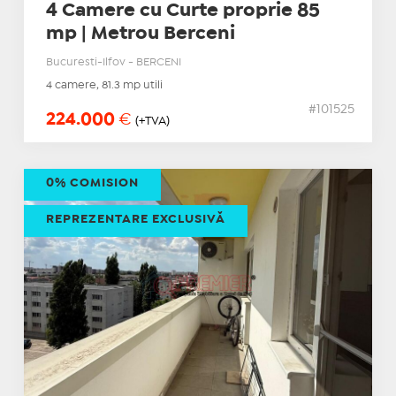
4 Camere cu Curte proprie 85
mp | Metrou Berceni
Bucuresti-Ilfov - BERCENI
4 camere, 81.3 mp utili
#101525
224.000
€
(+TVA)
0% COMISION
REPREZENTARE EXCLUSIVĂ