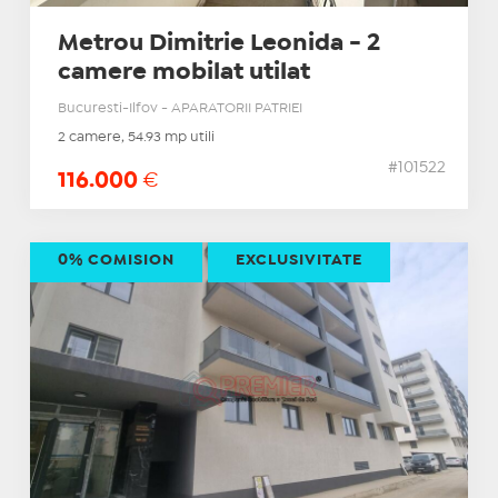
Metrou Dimitrie Leonida - 2
camere mobilat utilat
Bucuresti-Ilfov - APARATORII PATRIEI
2 camere, 54.93 mp utili
#101522
116.000
€
0% COMISION
EXCLUSIVITATE