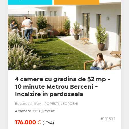
4 camere cu gradina de 52 mp -
10 minute Metrou Berceni -
Incalzire in pardoseala
Bucuresti-Ilfov - POPESTI-LEORDENI
4 camere, 125.05 mp utili
#101532
176.000
€
(+TVA)