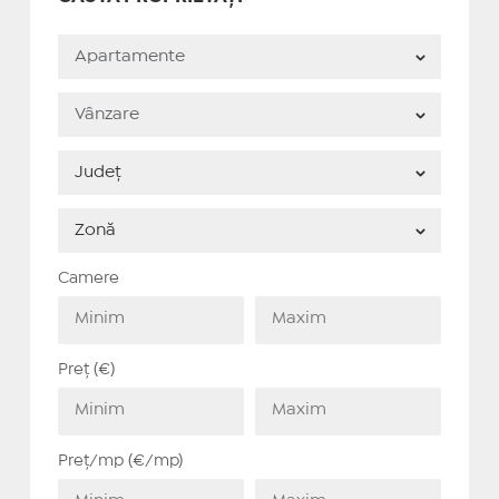
Camere
Preț (€)
Preț/mp (€/mp)