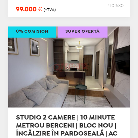
#101530
99.000
€
(+TVA)
0% COMISION
SUPER OFERTĂ
STUDIO 2 CAMERE | 10 MINUTE
METROU BERCENI | BLOC NOU |
ÎNCĂLZIRE ÎN PARDOSEALĂ | AC