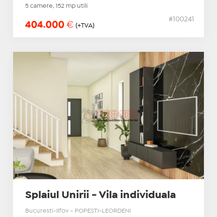
5 camere, 152 mp utili
#100241
404.000
€
(+TVA)
Splaiul Unirii - Vila individuala
Bucuresti-Ilfov - POPESTI-LEORDENI