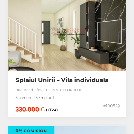
Splaiul Unirii - Vila individuala
Bucuresti-Ilfov - POPESTI-LEORDENI
5 camere, 159 mp utili
#100529
330.000
€
(+TVA)
0% COMISION