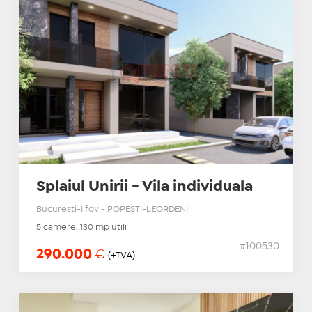
Splaiul Unirii - Vila individuala
Bucuresti-Ilfov - POPESTI-LEORDENI
5 camere, 130 mp utili
#100530
290.000
€
(+TVA)