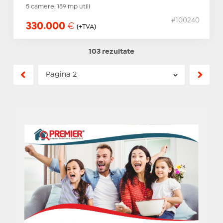
5 camere, 159 mp utili
#100240
330.000
€
(+TVA)
103 rezultate