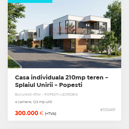
Casa individuala 210mp teren -
Splaiul Unirii - Popesti
Bucuresti-Ilfov - POPESTI-LEORDENI
4 camere, 123 mp utili
#100491
300.000
€
(+TVA)