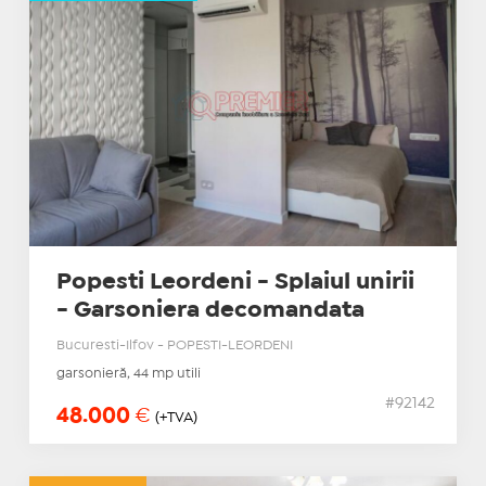
Popesti Leordeni - Splaiul unirii
- Garsoniera decomandata
Bucuresti-Ilfov - POPESTI-LEORDENI
garsonieră, 44 mp utili
#92142
48.000
€
(+TVA)