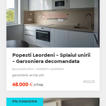
Popesti Leordeni - Splaiul unirii
- Garsoniera decomandata
Bucuresti-Ilfov - POPESTI-LEORDENI
garsonieră, 44 mp utili
#92225
48.000
€
(+TVA)
0% COMISION