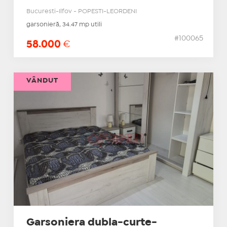
Bucuresti-Ilfov - POPESTI-LEORDENI
garsonieră, 34.47 mp utili
#100065
58.000
€
VÂNDUT
Garsoniera dubla-curte-