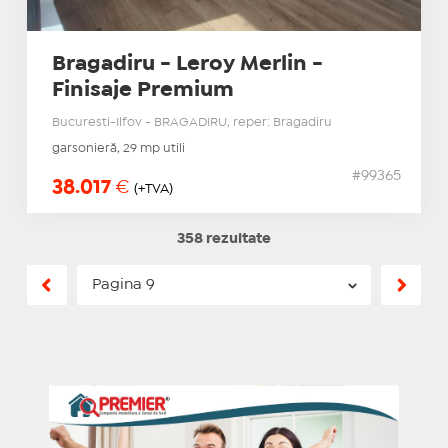
Bragadiru - Leroy Merlin -
Finisaje Premium
Bucuresti-Ilfov - BRAGADIRU, reper: Bragadiru
garsonieră, 29 mp utili
#99365
38.017
€
(+TVA)
358 rezultate