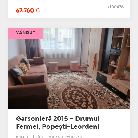
#100476
67.760
€
VÂNDUT
Garsonieră 2015 – Drumul
Fermei, Popești-Leordeni
Bucuresti-Ilfov - POPESTI-LEORDENI