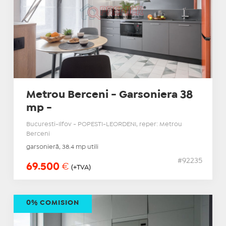
Metrou Berceni - Garsoniera 38
mp -
Bucuresti-Ilfov - POPESTI-LEORDENI, reper: Metrou
Berceni
garsonieră, 38.4 mp utili
#92235
69.500
€
(+TVA)
0% COMISION