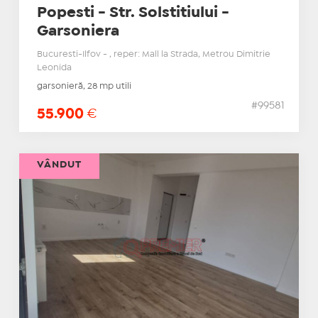
Popesti - Str. Solstitiului -
Garsoniera
Bucuresti-Ilfov - , reper: Mall la Strada, Metrou Dimitrie
Leonida
garsonieră, 28 mp utili
#99581
55.900
€
VÂNDUT