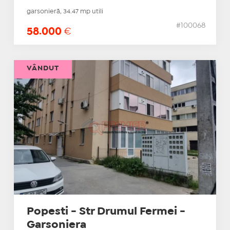
garsonieră, 34.47 mp utili
#100068
58.000
€
VÂNDUT
Popesti - Str Drumul Fermei -
Garsoniera