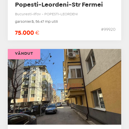
Popesti-Leordeni-Str Fermei
Bucuresti-Ilfov - POPESTI-LEORDENI
garsonieră, 56.47 mp utili
#99920
75.000
€
VÂNDUT