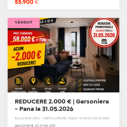
55.900
€
VÂNDUT
REDUCERE 2.000 € | Garsoniera
- Pana la 31.05.2026
Bucuresti-Ilfov - METALURGIEI, reper: Grand Arena Mall
garsonieră, 32.3 mp utili