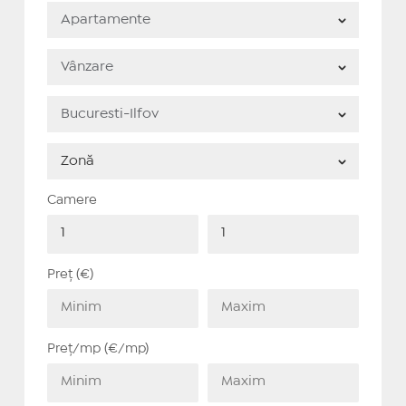
Camere
Preț (€)
Preț/mp (€/mp)