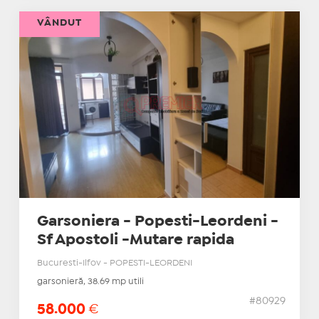
VÂNDUT
Garsoniera - Popesti-Leordeni -
Sf Apostoli -Mutare rapida
Bucuresti-Ilfov - POPESTI-LEORDENI
garsonieră, 38.69 mp utili
#80929
58.000
€