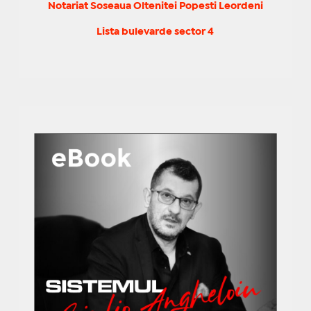
Notariat Soseaua Oltenitei Popesti Leordeni
Lista bulevarde sector 4