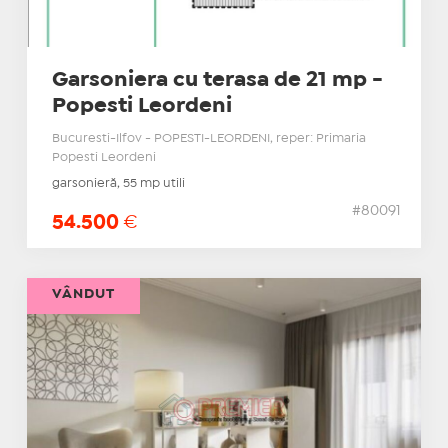
Garsoniera cu terasa de 21 mp -
Popesti Leordeni
Bucuresti-Ilfov - POPESTI-LEORDENI, reper: Primaria
Popesti Leordeni
garsonieră, 55 mp utili
#80091
54.500
€
VÂNDUT