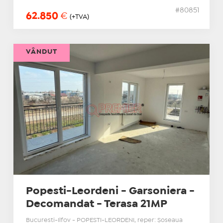
#80851
62.850
€
(+TVA)
VÂNDUT
Popesti-Leordeni - Garsoniera -
Decomandat - Terasa 21MP
Bucuresti-Ilfov - POPESTI-LEORDENI, reper: Șoseaua