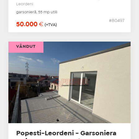
Leordeni
garsonieră, 55 mp utili
#80497
50.000
€
(+TVA)
VÂNDUT
Popesti-Leordeni - Garsoniera