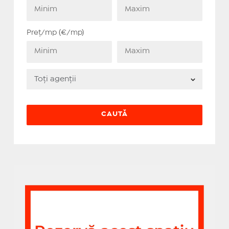
Preț/mp (€/mp)