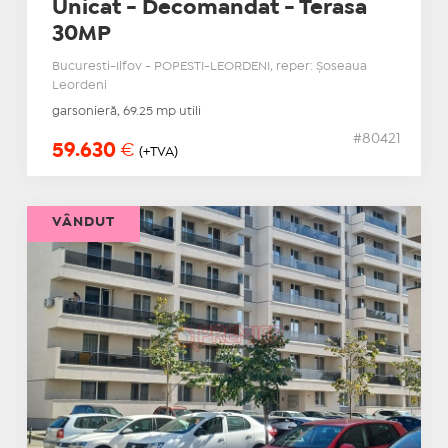
Unicat - Decomandat - Terasa
30MP
Bucuresti-Ilfov - POPESTI-LEORDENI, reper: Șoseaua
Leordeni
garsonieră, 69.25 mp utili
#80421
59.630
€
(+TVA)
VÂNDUT