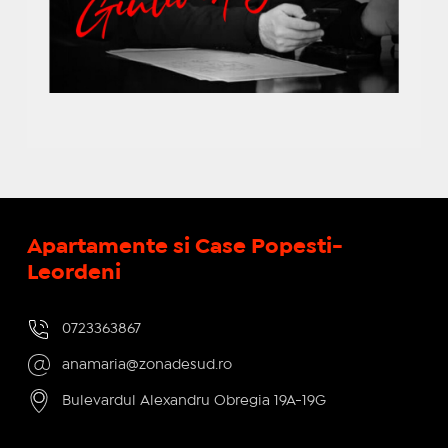
Apartamente si Case Popesti-
Leordeni
0723363867
anamaria@zonadesud.ro
Bulevardul Alexandru Obregia 19A-19G