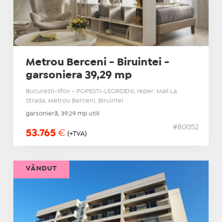
Metrou Berceni - Biruintei -
garsoniera 39,29 mp
Bucuresti-Ilfov - POPESTI-LEORDENI, reper: Mall La
Strada, Metrou Berceni, Biruintei
garsonieră, 39.29 mp utili
#80052
53.765
€
(+TVA)
VÂNDUT