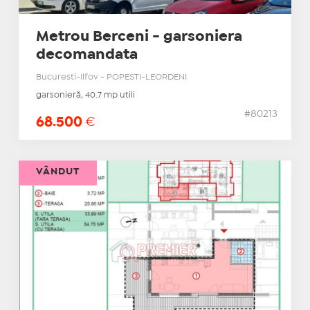
Metrou Berceni - garsoniera
decomandata
Bucuresti-Ilfov - POPESTI-LEORDENI
garsonieră, 40.7 mp utili
#80213
68.500
€
VÂNDUT