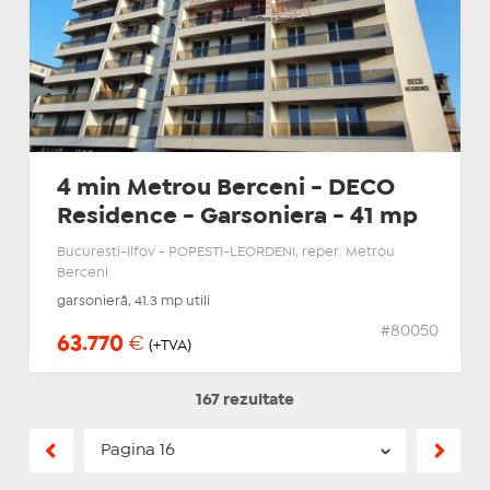
4 min Metrou Berceni - DECO
Residence - Garsoniera - 41 mp
Bucuresti-Ilfov - POPESTI-LEORDENI, reper: Metrou
Berceni
garsonieră, 41.3 mp utili
#80050
63.770
€
(+TVA)
167 rezultate