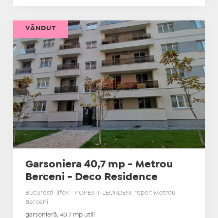
VÂNDUT
Garsoniera 40,7 mp - Metrou
Berceni - Deco Residence
Bucuresti-Ilfov - POPESTI-LEORDENI, reper: Metrou
Berceni
garsonieră, 40.7 mp utili