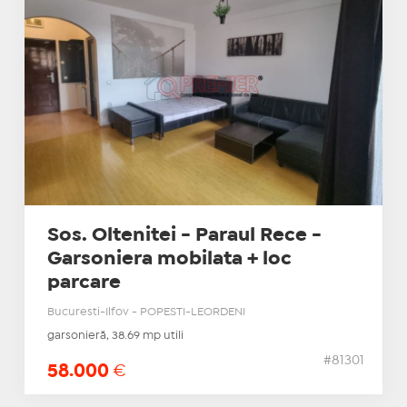
Sos. Oltenitei - Paraul Rece -
Garsoniera mobilata + loc
parcare
Bucuresti-Ilfov - POPESTI-LEORDENI
garsonieră, 38.69 mp utili
#81301
58.000
€