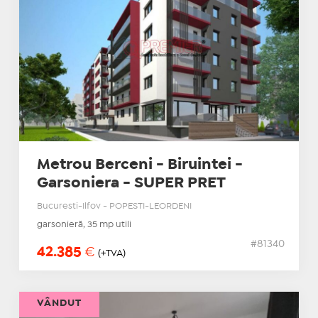
Metrou Berceni - Biruintei -
Garsoniera - SUPER PRET
Bucuresti-Ilfov - POPESTI-LEORDENI
garsonieră, 35 mp utili
#81340
42.385
€
(+TVA)
VÂNDUT