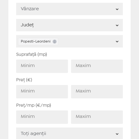
Popesti-Leordeni
Suprafață (mp)
Preț (€)
Preț/mp (€/mp)