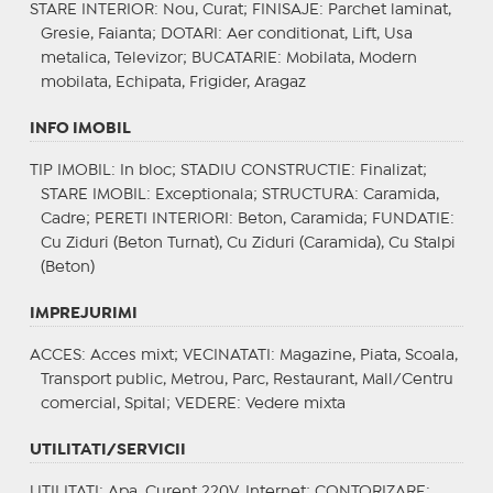
STARE INTERIOR
: Nou, Curat;
FINISAJE
: Parchet laminat,
Gresie, Faianta;
DOTARI
: Aer conditionat, Lift, Usa
metalica, Televizor;
BUCATARIE
: Mobilata, Modern
mobilata, Echipata, Frigider, Aragaz
INFO IMOBIL
TIP IMOBIL
: In bloc;
STADIU CONSTRUCTIE
: Finalizat;
STARE IMOBIL
: Exceptionala;
STRUCTURA
: Caramida,
Cadre;
PERETI INTERIORI
: Beton, Caramida;
FUNDATIE
:
Cu Ziduri (Beton Turnat), Cu Ziduri (Caramida), Cu Stalpi
(Beton)
IMPREJURIMI
ACCES
: Acces mixt;
VECINATATI
: Magazine, Piata, Scoala,
Transport public, Metrou, Parc, Restaurant, Mall/Centru
comercial, Spital;
VEDERE
: Vedere mixta
UTILITATI/SERVICII
UTILITATI
: Apa, Curent 220V, Internet;
CONTORIZARE
: