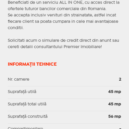
Beneficiati de un serviciu ALL IN ONE, cu acces direct la
ofertele tuturor bancilor comerciale din Romania.
Se accepta inclusiv venituri din strainatate, astfel incat
fiecare client sa poata cumpara in cele mai avantajoase
conditii.
Solicitati acum o simulare de credit direct din anunt sau
cereti detalii consultantului Premier Imobiliare!
INFORMAȚII TEHNICE
Nr. camere
2
Suprafaţă utilă
45 mp
Suprafaţă total utilă
45 mp
Suprafaţă construită
56 mp
Compartimentare
-