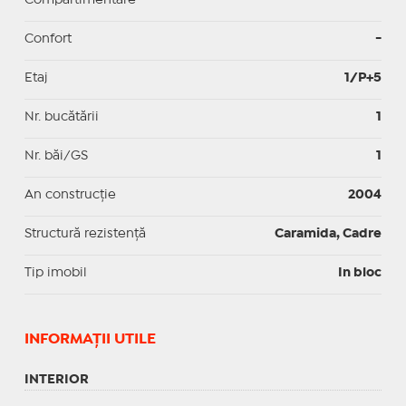
Confort
-
Etaj
1/P+5
Nr. bucătării
1
Nr. băi/GS
1
An construcție
2004
Structură rezistență
Caramida, Cadre
Tip imobil
In bloc
INFORMAŢII UTILE
INTERIOR