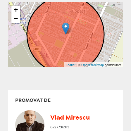
+
−
Leaflet
| ©
OpenStreetMap
contributors
PROMOVAT DE
Vlad Mirescu
0727736313