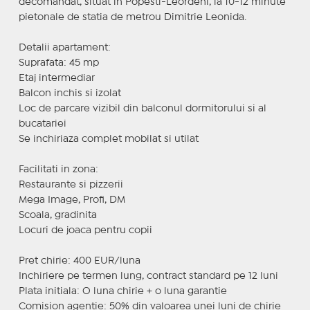
decomandat, situat in Popesti-Leordeni, la 10-12 minute
pietonale de statia de metrou Dimitrie Leonida.
Detalii apartament:
Suprafata: 45 mp
Etaj intermediar
Balcon inchis si izolat
Loc de parcare vizibil din balconul dormitorului si al
bucatariei
Se inchiriaza complet mobilat si utilat
Facilitati in zona:
Restaurante si pizzerii
Mega Image, Profi, DM
Scoala, gradinita
Locuri de joaca pentru copii
Pret chirie: 400 EUR/luna
Inchiriere pe termen lung, contract standard pe 12 luni
Plata initiala: O luna chirie + o luna garantie
Comision agentie: 50% din valoarea unei luni de chirie