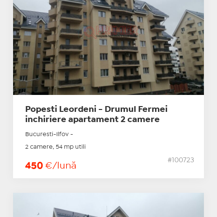
Popesti Leordeni - Drumul Fermei
inchiriere apartament 2 camere
Bucuresti-Ilfov -
2 camere, 54 mp utili
#100723
450
€/lună