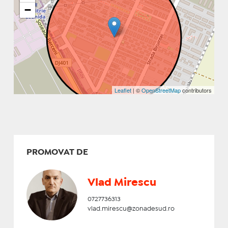
−
Leaflet
| ©
OpenStreetMap
contributors
PROMOVAT DE
Vlad Mirescu
0727736313
vlad.mirescu@zonadesud.ro