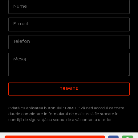
Odată cu apăsarea butonului "TRIMITE" vă daţi acordul ca toate
datele completate în formularul de mai sus să fie stocate în
condiţii de siguranţă cu scopul de a vă contacta ulterior.
Site realizat pe platforma
IMOPEDIA.ro - Anunțuri