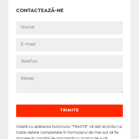
CONTACTEAZĂ-NE
Odată cu apăsarea butonului "TRIMITE" vă daţi acordul ca
toate datele completate în formularul de mai sus să fie
stocate în condiţii de siguranţă cu scopul de a vă