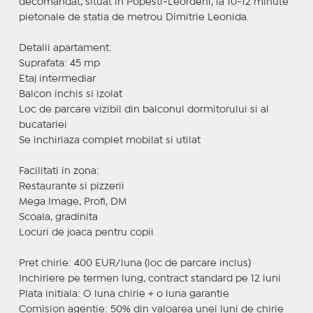
decomandat, situat in Popesti-Leordeni, la 10-12 minute
pietonale de statia de metrou Dimitrie Leonida.
Detalii apartament:
Suprafata: 45 mp
Etaj intermediar
Balcon inchis si izolat
Loc de parcare vizibil din balconul dormitorului si al
bucatariei
Se inchiriaza complet mobilat si utilat
Facilitati in zona:
Restaurante si pizzerii
Mega Image, Profi, DM
Scoala, gradinita
Locuri de joaca pentru copii
Pret chirie: 400 EUR/luna (loc de parcare inclus)
Inchiriere pe termen lung, contract standard pe 12 luni
Plata initiala: O luna chirie + o luna garantie
Comision agentie: 50% din valoarea unei luni de chirie