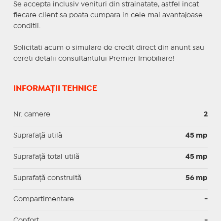
Se accepta inclusiv venituri din strainatate, astfel incat
fiecare client sa poata cumpara in cele mai avantajoase
conditii.
Solicitati acum o simulare de credit direct din anunt sau
cereti detalii consultantului Premier Imobiliare!
INFORMAȚII TEHNICE
Nr. camere
2
Suprafaţă utilă
45 mp
Suprafaţă total utilă
45 mp
Suprafaţă construită
56 mp
Compartimentare
-
Confort
-