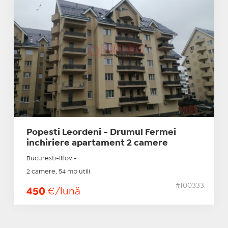
Popesti Leordeni - Drumul Fermei
inchiriere apartament 2 camere
Bucuresti-Ilfov -
2 camere, 54 mp utili
#100333
450
€/lună