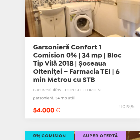
Garsonieră Confort 1
Comision 0% | 34 mp | Bloc
Tip Vilă 2018 | Șoseaua
Olteniței – Farmacia TEI | 6
min Metrou cu STB
Bucuresti-Ilfov - POPESTI-LEORDENI
garsonieră, 34 mp utili
#101995
54.000
€
0% COMISION
SUPER OFERTĂ