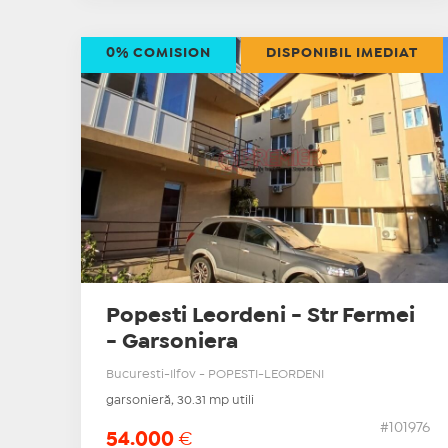
0% COMISION
DISPONIBIL IMEDIAT
Popesti Leordeni - Str Fermei
- Garsoniera
Bucuresti-Ilfov - POPESTI-LEORDENI
garsonieră, 30.31 mp utili
#101976
54.000
€