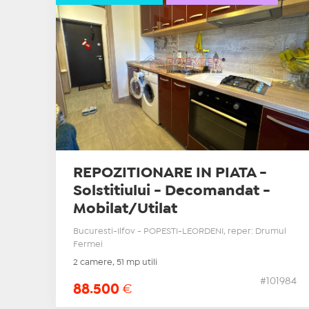
REPOZITIONARE IN PIATA -
Solstitiului - Decomandat -
Mobilat/Utilat
Bucuresti-Ilfov - POPESTI-LEORDENI, reper: Drumul
Fermei
2 camere, 51 mp utili
#101984
88.500
€