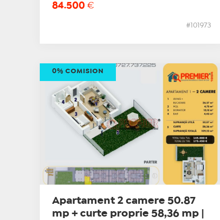
84.500
€
#101973
0% COMISION
Apartament 2 camere 50.87
mp + curte proprie 58,36 mp |