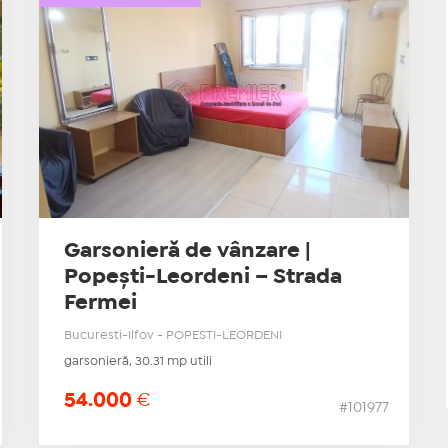
Garsonieră de vânzare |
Popești-Leordeni – Strada
Fermei
Bucuresti-Ilfov - POPESTI-LEORDENI
garsonieră, 30.31 mp utili
54.000
€
#101977