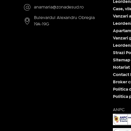
Leorden
anamaria@zonadesud.ro
Case, vi
Vanzari 
Bulevardul Alexandru Obregia
Leorden
19A-19G
Apartam
Vanzari 
Leorden
Strazi P
Sitemap 
Notariat
Contact 
Broker c
Politica 
Politica 
ANPC