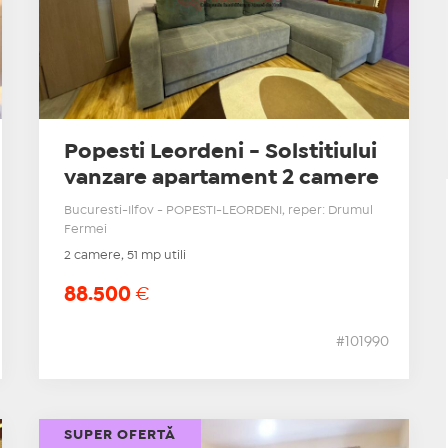
Popesti Leordeni - Solstitiului
vanzare apartament 2 camere
Bucuresti-Ilfov - POPESTI-LEORDENI, reper: Drumul
Fermei
2 camere, 51 mp utili
88.500
€
#101990
SUPER OFERTĂ