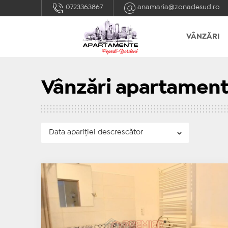
0723363867
anamaria@zonadesud.ro
VÂNZĂRI
Vânzări apartamen