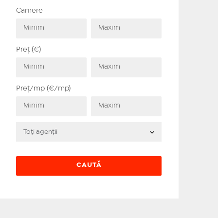
Camere
Preț (€)
Preț/mp (€/mp)