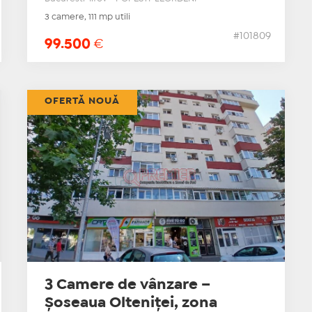
3 camere, 111 mp utili
#101809
99.500
€
OFERTĂ NOUĂ
3 Camere de vânzare –
Șoseaua Olteniței, zona