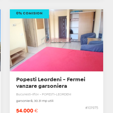
0% COMISION
Popesti Leordeni - Fermei
vanzare garsoniera
Bucuresti-Ilfov - POPESTI-LEORDENI
garsonieră, 30.31 mp utili
#101975
54.000
€