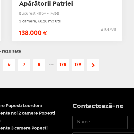
Apărătorii Patriei
Bucuresti-Ilfov - IMGB
3 camere, 68.28 mp utili
#101798
138.000
€
 rezultate
6
7
8
•••
178
179
Contactează-ne
re Popesti Leordeni
nte noi 2 camere Popesti
i
ente 3 camere Popesti