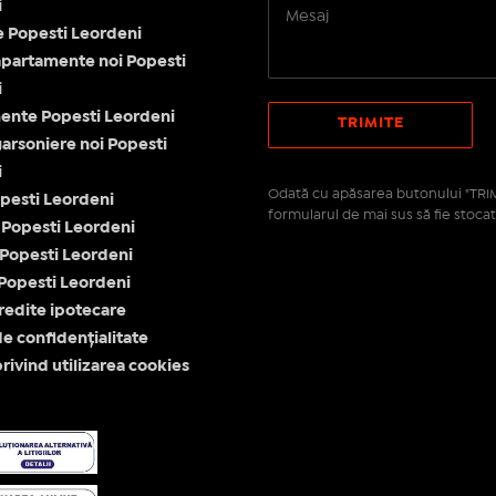
i
le Popesti Leordeni
apartamente noi Popesti
i
ente Popesti Leordeni
garsoniere noi Popesti
i
Odată cu apăsarea butonului "TRIM
opesti Leordeni
formularul de mai sus să fie stocat
Popesti Leordeni
 Popesti Leordeni
Popesti Leordeni
redite ipotecare
de confidențialitate
privind utilizarea cookies