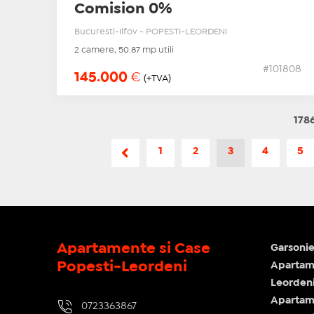
Comision 0%
Bucuresti-Ilfov - POPESTI-LEORDENI
2 camere, 50.87 mp utili
#101808
145.000
€
(+TVA)
1786
1
2
3
4
5
Apartamente si Case
Garsonie
Popesti-Leordeni
Apartame
Leorden
Apartam
0723363867