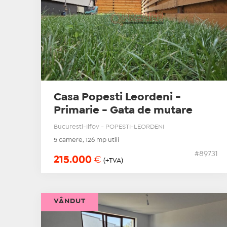
Casa Popesti Leordeni -
Primarie - Gata de mutare
Bucuresti-Ilfov - POPESTI-LEORDENI
5 camere, 126 mp utili
#89731
215.000
€
(+TVA)
VÂNDUT