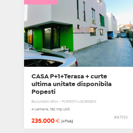
CASA P+1+Terasa + curte
ultima unitate disponibila
Popesti
Bucuresti-Ilfov - POPESTI-LEORDENI
4 camere, 182 mp utili
#87193
235.000
€
(+TVA)