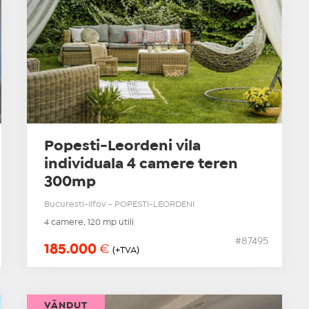
Popesti-Leordeni vila
individuala 4 camere teren
300mp
Bucuresti-Ilfov - POPESTI-LEORDENI
4 camere, 120 mp utili
#87495
185.000
€
(+TVA)
VÂNDUT