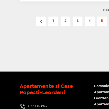
103
1
2
3
4
5
Apartamente si Case
Garsonie
Popesti-Leordeni
Apartame
Leorden
Apartam
0723363867