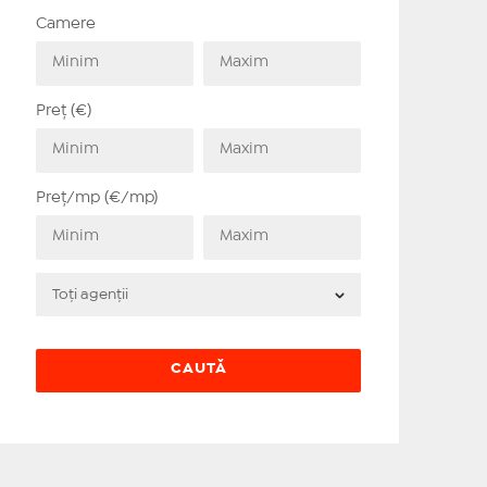
Camere
Preț (€)
Preț/mp (€/mp)