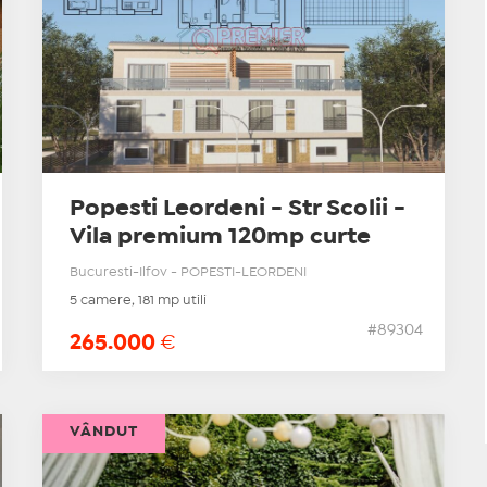
Popesti Leordeni - Str Scolii -
Vila premium 120mp curte
Bucuresti-Ilfov - POPESTI-LEORDENI
5 camere, 181 mp utili
#89304
265.000
€
VÂNDUT