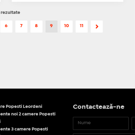
 rezultate
6
7
8
9
10
11
Contactează-ne
re Popesti Leordeni
nte noi 2 camere Popesti
i
ente 3 camere Popesti