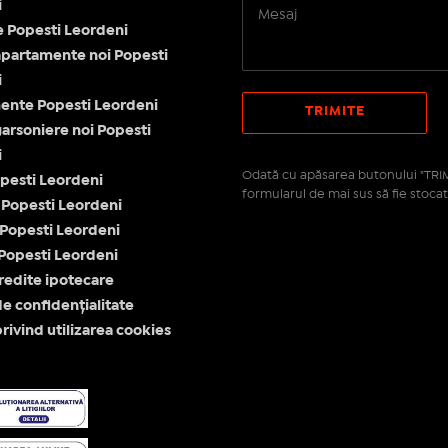
i
le Popesti Leordeni
apartamente noi Popesti
i
ente Popesti Leordeni
garsoniere noi Popesti
i
Odată cu apăsarea butonului "TRIM
opesti Leordeni
formularul de mai sus să fie stocat
Popesti Leordeni
 Popesti Leordeni
Popesti Leordeni
redite ipotecare
de confidențialitate
privind utilizarea cookies