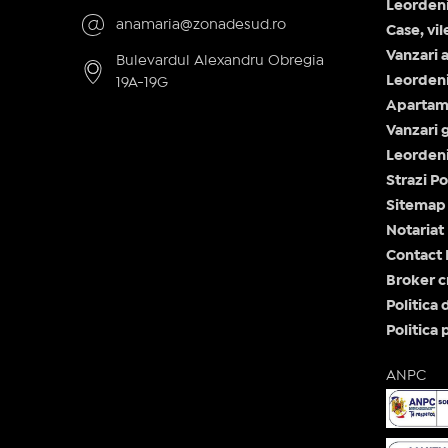
Leorden
anamaria@zonadesud.ro
Case, vi
Vanzari 
Bulevardul Alexandru Obregia
Leorden
19A-19G
Apartam
Vanzari 
Leorden
Strazi P
Sitemap 
Notariat
Contact 
Broker c
Politica 
Politica 
ANPC