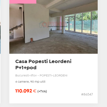
Casa Popesti Leordeni
P+1+pod
Bucuresti-Ilfov - POPESTI-LEORDENI
4 camere, 90 mp utili
110.092
€
(+TVA)
#86547