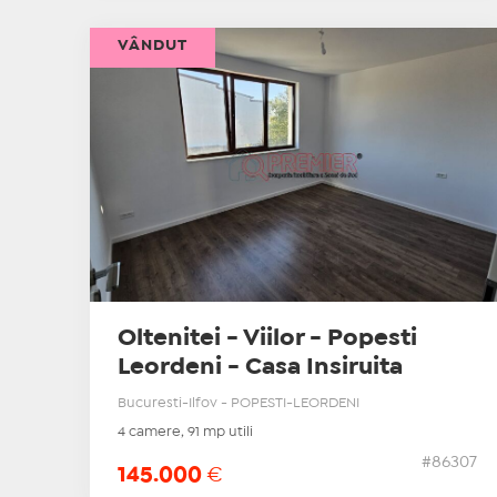
VÂNDUT
Oltenitei - Viilor - Popesti
Leordeni - Casa Insiruita
Bucuresti-Ilfov - POPESTI-LEORDENI
4 camere, 91 mp utili
#86307
145.000
€