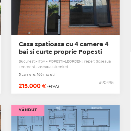
Casa spatioasa cu 4 camere 4
bai si curte proprie Popesti
Bucuresti-Ilfov - POPESTI-LEORDENI, reper: Soseaua
Leordeni, Soseaua Oltenitei
5 camere, 166 mp utili
#90498
215.000
€
(+TVA)
VÂNDUT