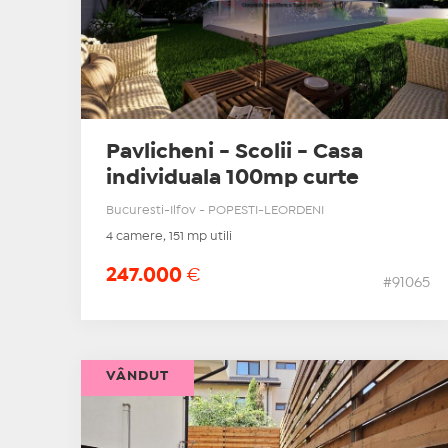
Pavlicheni - Scolii - Casa
individuala 100mp curte
Bucuresti-Ilfov - POPESTI-LEORDENI
4 camere, 151 mp utili
247.000
€
#91065
VÂNDUT