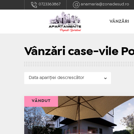
0723363867
anamaria@zonadesud.ro
VÂNZĂRI
Vânzări case-vile P
VÂNDUT