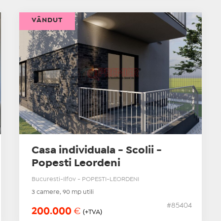
VÂNDUT
Casa individuala - Scolii -
Popesti Leordeni
Bucuresti-Ilfov - POPESTI-LEORDENI
3 camere, 90 mp utili
#85404
200.000
€
(+TVA)