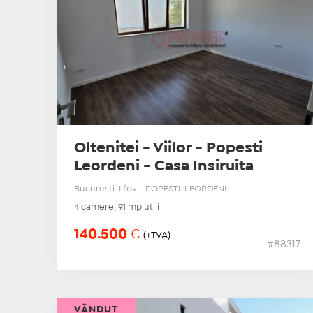
Oltenitei - Viilor - Popesti
Leordeni - Casa Insiruita
Bucuresti-Ilfov - POPESTI-LEORDENI
4 camere, 91 mp utili
140.500
€
(+TVA)
#88317
VÂNDUT